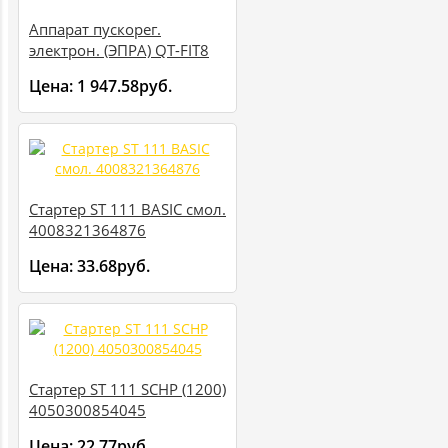
Аппарат пускорег.
электрон. (ЭПРА) QT-FIT8
3х18;4х18/220-240 VS20
Цена:
1 947.58руб.
4008321294302
Стартер ST 111 BASIC смол.
4008321364876
Цена:
33.68руб.
Стартер ST 111 SCHP (1200)
4050300854045
Цена:
22.77руб.