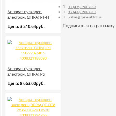
+7 (495) 290-38-03
Аппарат пускорег.
+7 (499) 290-38-03
электрон. (ЭПРА) PT-FIT
Zakaz@tpk-elektrik.ru
70/220-240 S VS20
Подписаться на рассылку
Цена:
3 210.64руб.
4008321386649
Аппарат пускорег.
электрон. (ЭПРА) Pti
150/220-240 S
Цена:
8 663.00руб.
4008321188090