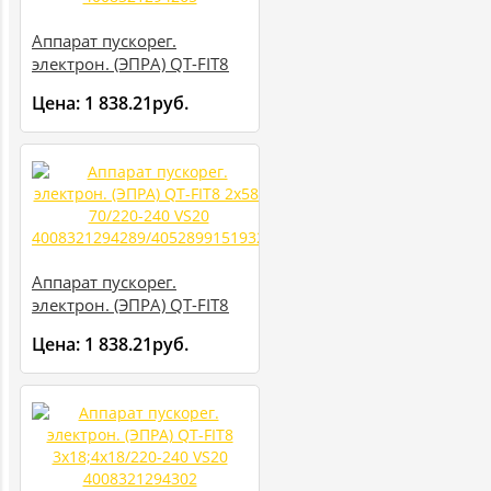
Аппарат пускорег.
электрон. (ЭПРА) QT-FIT8
2х36/220-240 VS20
Цена:
1 838.21руб.
4008321294265
Аппарат пускорег.
электрон. (ЭПРА) QT-FIT8
2х58-70/220-240 VS20
Цена:
1 838.21руб.
4008321294289/4052899151932