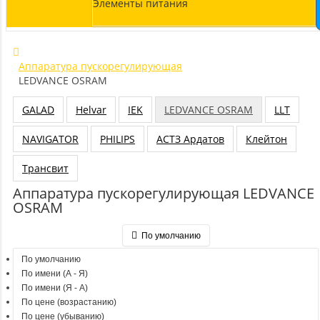
Элементы питания
Аппаратура пускорегулирующая
LEDVANCE OSRAM
GALAD
Helvar
IEK
LEDVANCE OSRAM
LLT
NAVIGATOR
PHILIPS
АСТЗ Ардатов
Клейтон
Трансвит
Аппаратура пускорегулирующая LEDVANCE
OSRAM
По умолчанию
По умолчанию
По имени (A - Я)
По имени (Я - A)
По цене (возрастанию)
По цене (убыванию)