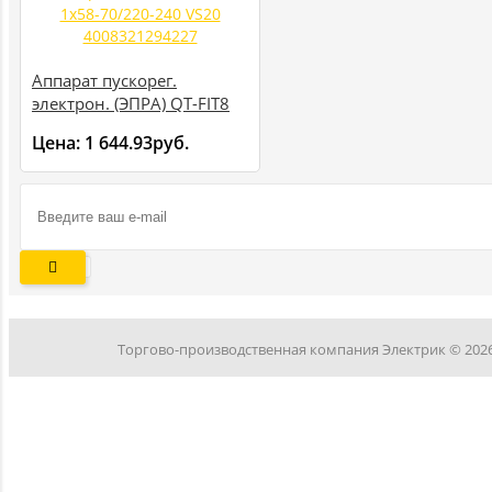
Аппарат пускорег.
электрон. (ЭПРА) QT-FIT8
1х58-70/220-240 VS20
Цена:
1 644.93руб.
4008321294227
Торгово-производственная компания Электрик © 202