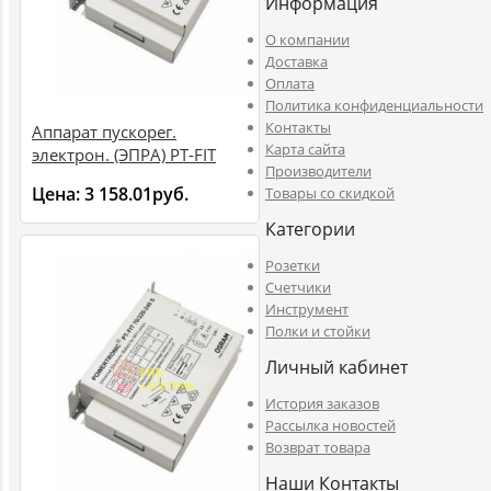
Информация
O компании
Доставка
Оплата
Политика конфиденциальности
Контакты
Аппарат пускорег.
Карта сайта
электрон. (ЭПРА) PT-FIT
Производители
35/220-240 S VS20
Цена:
3 158.01руб.
Товары со скидкой
4008321386625
Категории
Розетки
Счетчики
Инструмент
Полки и стойки
Личный кабинет
История заказов
Рассылка новостей
Возврат товара
Наши Контакты