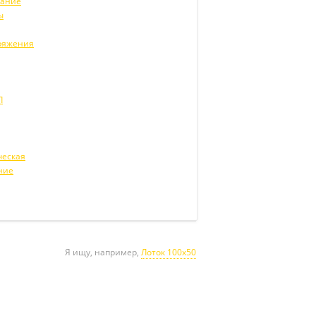
вание
ы
ряжения
Л
ческая
ние
Я ищу, например,
Лоток 100х50