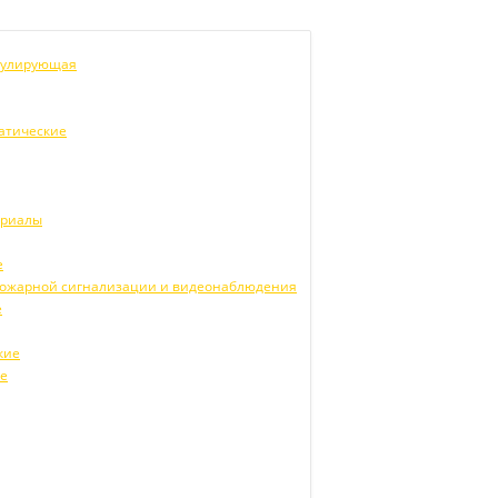
егулирующая
атические
ериалы
е
 пожарной сигнализации и видеонаблюдения
е
кие
ие