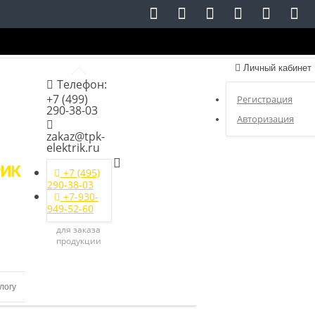
Личный кабинет
Телефон:
+7 (499)
Регистрация
290-38-03
Авторизация
zakaz@tpk-
elektrik.ru
+7 (495)
290-38-03
+7-930-
949-52-60
для заказа
продукции