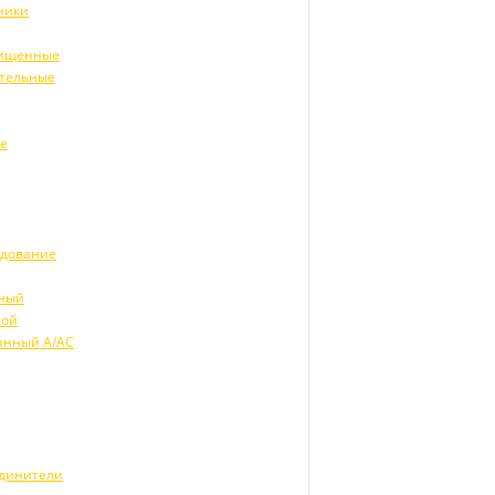
ники
щищенные
ительные
ие
удование
рный
ной
анный А/АС
единители