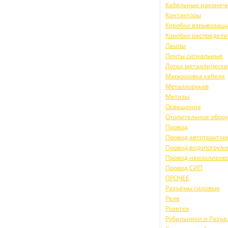
Кабельные наконеч
Контакторы
Коробки взрывоза
Коробки распредел
Лампы
Ленты сигнальные
Лотки металлическ
Маркировка кабеля
Металлорукав
Метизы
Освещение
Отопительное обор
Провод
Провод автотракто
Провод водопогруж
Провод неизолиров
Провод СИП
ПРОЧЕЕ
Разъёмы силовые
Реле
Розетки
Рубильники и Разъ