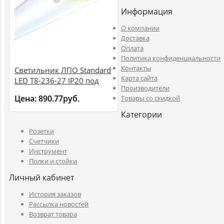
Информация
O компании
Доставка
Оплата
Политика конфиденциальности
Контакты
Светильник ЛПО Standard
Карта сайта
LED Т8-236-27 IP20 под
Производители
LED-лампу Т8 G13
Цена:
890.77руб.
Товары со скидкой
711203627
Категории
Розетки
Счетчики
Инструмент
Полки и стойки
Личный кабинет
История заказов
Рассылка новостей
Возврат товара