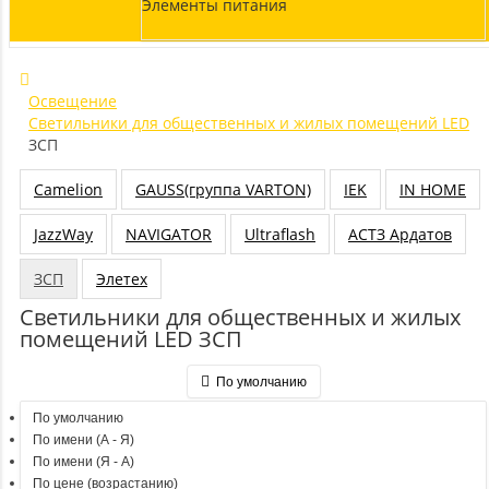
Элементы питания
Освещение
Светильники для общественных и жилых помещений LED
ЗСП
Camelion
GAUSS(группа VARTON)
IEK
IN HOME
JazzWay
NAVIGATOR
Ultraflash
АСТЗ Ардатов
ЗСП
Элетех
Светильники для общественных и жилых
помещений LED ЗСП
По умолчанию
По умолчанию
По имени (A - Я)
По имени (Я - A)
По цене (возрастанию)