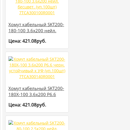
Хомут кабельный SKT200-
180-100 3.6х200 нейл.
бесцвет. (уп.100шт)
Цена:
421.08руб.
7TCA300100R0001
Хомут кабельный SKT200-
180X-100 3.6х200 P6.6
черн. устойчивый к УФ
Цена:
421.08руб.
(уп.100шт)
7TCA300140R0001