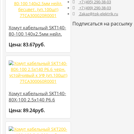
+7 (495) 290-38-03
+7 (499) 290-38-03
Zakaz@tpk-elektrik.ru
Подписаться на рассылку
Хомут кабельный SKT140-
80-100 140х2.5мм нейл.
бесцвет. (уп.100шт)
Цена:
83.67руб.
7TCA300020R0001
Хомут кабельный SKT140-
80X-100 2.5х140 P6.6
черн. устойчивый к УФ
Цена:
89.24руб.
(уп.100шт)
7TCA300060R0001