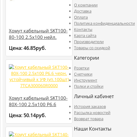
O компании
Доставка
Оплата
Политика конфиденциальности
Контакты
Хомут кабельный SKT100-
Карта сайта
80-100 2.5х100 нейл.
Производители
бесцвет. (уп.100шт)
Цена:
46.85руб.
Товары со скидкой
7TCA300020R0000
Категории
Розетки
Счетчики
Инструмент
Полки и стойки
Личный кабинет
Хомут кабельный SKT100-
80X-100 2.5х100 P6.6
История заказов
черн. устойчивый к УФ
Рассылка новостей
Цена:
50.14руб.
(уп.100шт)
Возврат товара
7TCA300060R0000
Наши Контакты