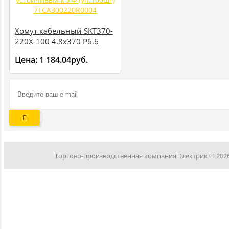
Хомут кабельный SKT370-
220X-100 4.8х370 P6.6
черн. устойчивый к УФ
Цена:
1 184.04руб.
(уп.100шт)
7TCA300220R0004
Торгово-производственная компания Электрик © 202