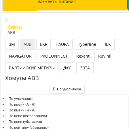
Элементы питания
Хомуты
ABB
3М
ABB
EKF
HAUPA
Hyperline
IEK
NAVIGATOR
PROCONNECT
Rexant
Ruvinil
БАЛТИЙСКИЕ МЕТИЗЫ
ДКС
ЗЭТА
Хомуты ABB
По умолчанию
По умолчанию
По имени (A - Я)
По имени (Я - A)
По цене (возрастанию)
По цене (убыванию)
По рейтингу (убыванию)