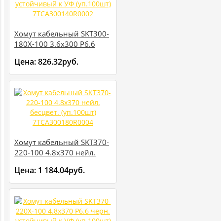
Хомут кабельный SKT300-
180X-100 3.6х300 P6.6
черн. устойчивый к УФ
Цена:
826.32руб.
(уп.100шт)
7TCA300140R0002
Хомут кабельный SKT370-
220-100 4.8х370 нейл.
бесцвет. (уп.100шт)
Цена:
1 184.04руб.
7TCA300180R0004