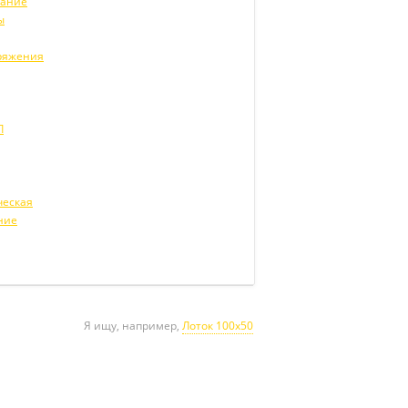
вание
ы
ряжения
Л
ческая
ние
Я ищу, например,
Лоток 100х50