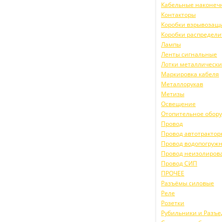
Кабельные наконеч
Контакторы
Коробки взрывоза
Коробки распредел
Лампы
Ленты сигнальные
Лотки металлическ
Маркировка кабеля
Металлорукав
Метизы
Освещение
Отопительное обор
Провод
Провод автотракто
Провод водопогруж
Провод неизолиров
Провод СИП
ПРОЧЕЕ
Разъёмы силовые
Реле
Розетки
Рубильники и Разъ