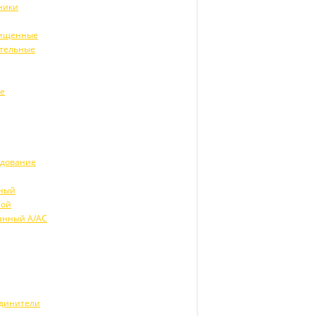
ники
щищенные
ительные
ие
удование
рный
ной
анный А/АС
единители