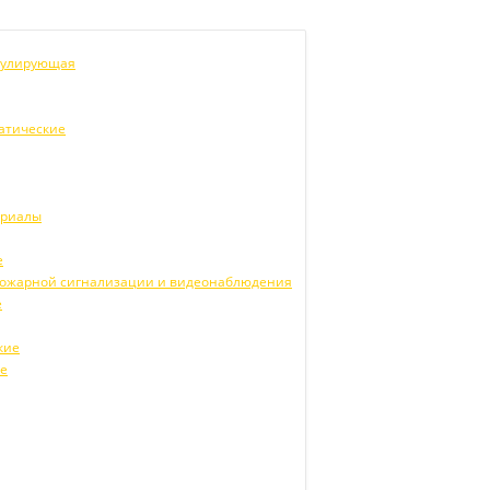
егулирующая
атические
ериалы
е
 пожарной сигнализации и видеонаблюдения
е
кие
ие