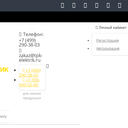
Личный кабинет
Телефон:
+7 (499)
Регистрация
290-38-03
Авторизация
zakaz@tpk-
elektrik.ru
+7 (495)
290-38-03
+7-930-
949-52-60
для заказа
продукции