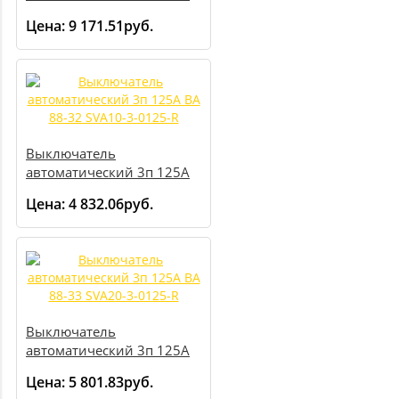
Im=1500А ВА04-36 340010
Цена:
9 171.51руб.
20кА передн. подкл. Cu
шина (кабель с каб.
наконеч.) 1021681
Выключатель
автоматический 3п 125А
ВА 88-32 SVA10-3-0125-R
Цена:
4 832.06руб.
Выключатель
автоматический 3п 125А
ВА 88-33 SVA20-3-0125-R
Цена:
5 801.83руб.