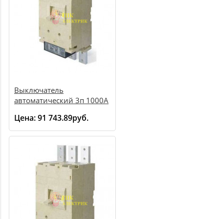
Выключатель
автоматический 3п 1000А
ЭР ВА55-41 340010 50кА
Цена:
91 743.89руб.
передн. подкл. Cu шина
(кабель с каб. наконеч.)
1002545