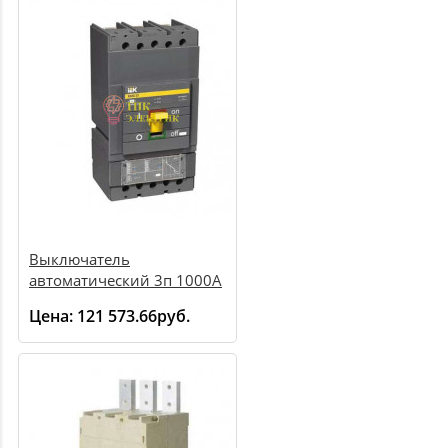
Выключатель
автоматический 3п 1000А
ВА 88-43 с электрон.
Цена:
121 573.66руб.
расцеп. SVA61-3-1000-R