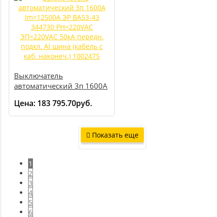
Выключатель
автоматический 3п 1600А
Im=12500А ЭР ВА53-43
Цена:
183 795.70руб.
344730 РН=220VAC
ЭП=220VAC 50кА передн.
подкл. Al шина (кабель с
Показать еще
каб. наконеч.) 1002475
1
2
3
4
5
6