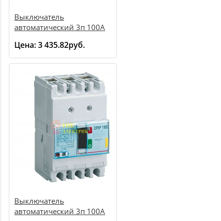
Выключатель
автоматический 3п 100А
15кА ВА44 33 SVA4410-3-
Цена:
3 435.82руб.
0100
Выключатель
автоматический 3п 100А