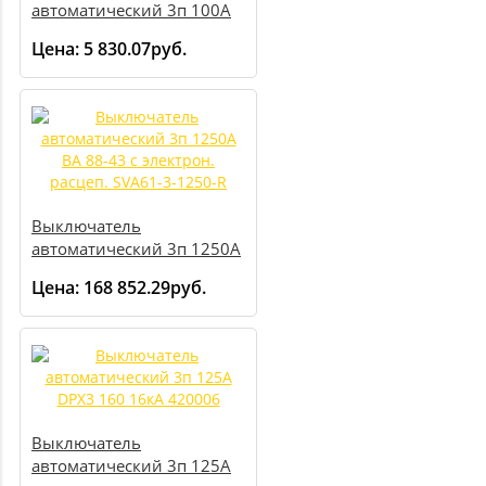
автоматический 3п 100А
ВА57-35-340010 708609
Цена:
5 830.07руб.
Выключатель
автоматический 3п 1250А
ВА 88-43 с электрон.
Цена:
168 852.29руб.
расцеп. SVA61-3-1250-R
Выключатель
автоматический 3п 125А