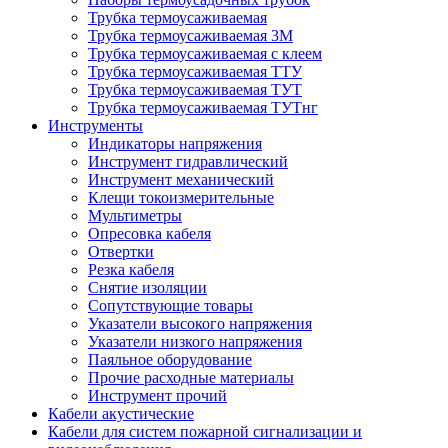
Трубка термоусаживаемая
Трубка термоусаживаемая 3М
Трубка термоусаживаемая с клеем
Трубка термоусаживаемая ТТУ
Трубка термоусаживаемая ТУТ
Трубка термоусаживаемая ТУТнг
Инструменты
Индикаторы напряжения
Инструмент гидравлический
Инструмент механический
Клещи токоизмерительные
Мультиметры
Опресовка кабеля
Отвертки
Резка кабеля
Снятие изоляции
Сопутствующие товары
Указатели высокого напряжения
Указатели низкого напряжения
Паяльное оборудование
Прочие расходные материалы
Инструмент прочий
Кабели акустические
Кабели для систем пожарной сигнализации и