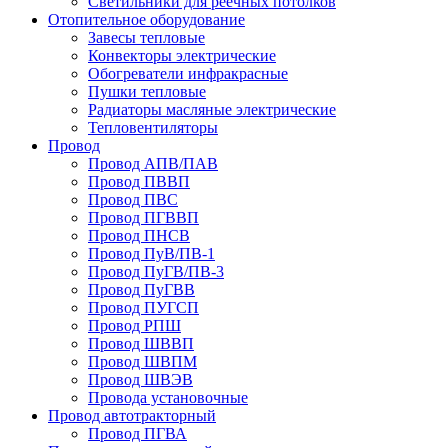
Светильники для реечных потолков
Отопительное оборудование
Завесы тепловые
Конвекторы электрические
Обогреватели инфракрасные
Пушки тепловые
Радиаторы масляные электрические
Тепловентиляторы
Провод
Провод АПВ/ПАВ
Провод ПВВП
Провод ПВС
Провод ПГВВП
Провод ПНСВ
Провод ПуВ/ПВ-1
Провод ПуГВ/ПВ-3
Провод ПуГВВ
Провод ПУГСП
Провод РПШ
Провод ШВВП
Провод ШВПМ
Провод ШВЭВ
Провода установочные
Провод автотракторный
Провод ПГВА