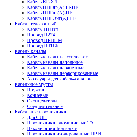
Кабель КГ-ХЛ
Кабель ППГнг(А)-FRHF
Кабель ППГнг(А)-HF
Кабель ППГЭнг(А)-HF
Кабель телефонный
Кабель ТППэп
Провод П274
Провод ПРППМ
Провод ПТПЖ
Кабель-каналы
Кабель-каналы классические
Кабель-каналы напольные
Кабель-каналы парапетные
Кабель-каналы перфорированные
Аксесуары для кабель-каналов
Кабельные муфты
Пружины
Концевые
Оконцеватели
Соединительные
Кабельные наконечники
Для СИП
Наконечники алюминиевые ТА
Наконечники Болтовые
Наконечники изолированные НВИ