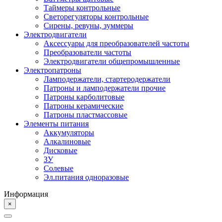
Таймеры контрольные
Светорегуляторы контрольные
Сирены, ревуны, зуммеры
Электродвигатели
Аксессуары для преобразователей частоты
Преобразователи частоты
Электродвигатели общепромышленные
Электропатроны
Ламподержатели, стартеродержатели
Патроны и ламподержатели прочие
Патроны карболитовые
Патроны керамические
Патроны пластмассовые
Элементы питания
Аккумуляторы
Алкалиновые
Дисковые
ЗУ
Солевые
Эл.питания одноразовые
Информация
×