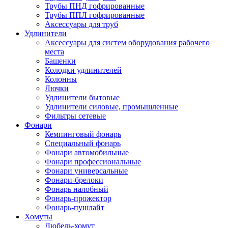
Трубы ПНД гофрированные
Трубы ППЛ гофрированные
Аксессуары для труб
Удлинители
Аксессуары для систем оборудования рабочего
места
Башенки
Колодки удлинителей
Колонны
Лючки
Удлинители бытовые
Удлинители силовые, промышленные
Фильтры сетевые
Фонари
Кемпинговый фонарь
Специальный фонарь
Фонари автомобильные
Фонари профессиональные
Фонари универсальные
Фонари-брелоки
Фонарь налобный
Фонарь-прожектор
Фонарь-пушлайт
Хомуты
Дюбель-хомут