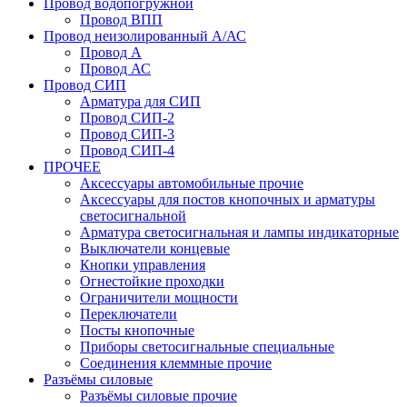
Провод водопогружной
Провод ВПП
Провод неизолированный А/АС
Провод А
Провод АС
Провод СИП
Арматура для СИП
Провод СИП-2
Провод СИП-3
Провод СИП-4
ПРОЧЕЕ
Аксессуары автомобильные прочие
Аксессуары для постов кнопочных и арматуры
светосигнальной
Арматура светосигнальная и лампы индикаторные
Выключатели концевые
Кнопки управления
Огнестойкие проходки
Ограничители мощности
Переключатели
Посты кнопочные
Приборы светосигнальные специальные
Соединения клеммные прочие
Разъёмы силовые
Разъёмы силовые прочие