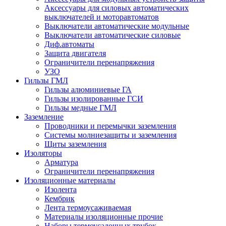
Аксессуары для силовых автоматических
выключателей и моторавтоматов
Выключатели автоматические модульные
Выключатели автоматические силовые
Диф.автоматы
Защита двигателя
Ограничители перенапряжения
УЗО
Гильзы ГМЛ
Гильзы алюминиевые ГА
Гильзы изолированные ГСИ
Гильзы медные ГМЛ
Заземление
Проводники и перемычки заземления
Системы молниезащиты и заземления
Щиты заземления
Изоляторы
Арматура
Ограничители перенапряжения
Изоляционные материалы
Изолента
Кембрик
Лента термоусаживаемая
Материалы изоляционные прочие
Наборы термоусадочных трубок