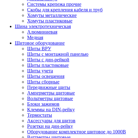
Системы крепежа прочие
Скобы для крепления кабеля и труб
Хомуты металлические
Хомуты пластиковые
Шина электротехническая
Алюминиевая
Медная
Щитовое оборудование
Щиты ВРУ
Щиты с монтажной панелью
Щиты с дин-рейкой
Щиты пластиковые
Щиты учета
Щиты освещения
Щиты сборные
Передвижные щиты
Амперметры щитовые
Вольтметры щитовые
Блоки зажимов
Клеммы на DIN-рейку
Термостаты
Аксессуары для щитов
Розетки на дин-рейку
Оборудование комплектное щитовое до 1000В
Ваттметры щитовые