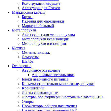
Конструкции несущие
Аксесуары для Лотков
Маркировка кабеля
Бирки
Изделия для маркировки
Маркер кабельный
Металлорукав
Аксессуары для металлорукава
Металлорукав без изоляции
Металлорукав в изоляции
Метизы
Метизы,такелаж
Саморезы
Шайба
Освещение
Аварийное освещение
Аварийные светильники
Блоки аварийного питания
Клеммы строительно-монтажные, скрутки
Кронштейны
Ленты светодиодные
Люстры, бра, торшеры, настольные лампы LED
Опоры
Прожекторы общего назначения
Прожекторы светодиодные LED