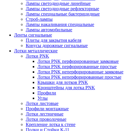
Лампы светодиодные линейные
Лампы светодиодные рефлекторные
Лампы специальные бактерицидные
Строб-лампы
Лампы накаливания специальные
Лампы автомобильные
Ленты сигнальные
Плиты для закрытия кабеля
Конусы дорожные сигнальные
Лотки металлические
Лотки PNK
Лотки PNK перфорированные замковые
Лотки PNK перфорированные простые
Лотки PNK неперфорированные замковые
Лотки PNK неперфорированные простые
Крышки для лотков PNK
Кронштейны для лотка PNK
Профили
Углы
Лотки листовые
Профили монтажные
Лотки лестничные
Лотки проволочные
Крепление лотка к стене
Полки и Стойки К-11