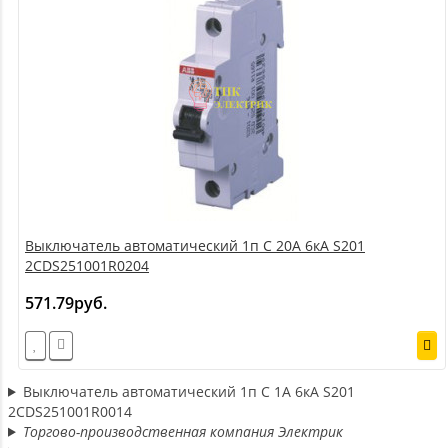
Выключатель автоматический 1п C 20А 6кА S201
2CDS251001R0204
571.79руб.
Выключатель автоматический 1п C 1А 6кА S201
2CDS251001R0014
Торгово-производственная компания Электрик