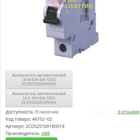
Выключатель автоматический
3п B 63А 6кА S203
2CDS253001R0635
Выключатель автоматический
1п C 40А 6кА S201
2CDS251001R0404
Доступность:
В наличии
0 отзывов
Код товара:
46752~02
Артикул:
2CDS251001R0014
Производитель:
ABB