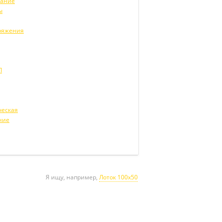
вание
ы
ряжения
Л
ческая
ние
Я ищу, например,
Лоток 100х50