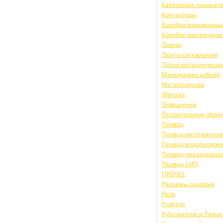
Кабельные наконеч
Контакторы
Коробки взрывоза
Коробки распредел
Лампы
Ленты сигнальные
Лотки металлическ
Маркировка кабеля
Металлорукав
Метизы
Освещение
Отопительное обор
Провод
Провод автотракто
Провод водопогруж
Провод неизолиров
Провод СИП
ПРОЧЕЕ
Разъёмы силовые
Реле
Розетки
Рубильники и Разъ