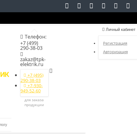
Личный кабинет
Телефон:
+7 (499)
Регистрация
290-38-03
Авторизация
zakaz@tpk-
elektrik.ru
+7 (495)
290-38-03
+7-930-
949-52-60
для заказа
продукции