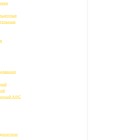
ники
щищенные
ительные
ие
удование
рный
ной
анный А/АС
единители