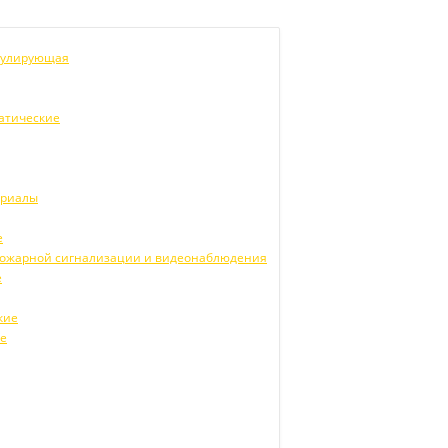
егулирующая
атические
ериалы
е
 пожарной сигнализации и видеонаблюдения
е
кие
ие