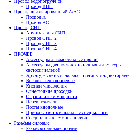
Провод водопогружной
Провод ВПП
Провод неизолированный А/АС
Провод А
Провод АС
Провод СИП
Арматура для СИП
Провод СИП-2
Провод СИП-3
Провод СИП-4
ПРОЧЕЕ
Аксессуары автомобильные прочие
Аксессуары для постов кнопочных и арматуры
светосигнальной
Арматура светосигнальная и лампы индикаторные
Выключатели концевые
Кнопки управления
Огнестойкие проходки
Ограничители мощности
Переключатели
Посты кнопочные
Приборы светосигнальные специальные
Соединения клеммные прочие
Разъёмы силовые
Разъёмы силовые прочие