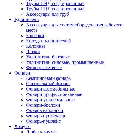
Трубы ПНД гофрированные
Трубы ППЛ гофрированные
Аксессуары для труб
Удлинители
Аксессуары для систем оборудования рабочего
места
Башенки
Колодки удлинителей
Колонны
Лючки
Удлинители бытовые
Удлинители силовые, промышленные
Фильтры сетевые
Фонари
Кемпинговый фонарь
Специальный фонарь
Фонари автомобильные
Фонари профессиональные
Фонари универсальные
Фонари-брелоки
Фонарь налобный
Фонарь-прожектор
Фонарь-пушлайт
Хомуты
Дюбель-хомут