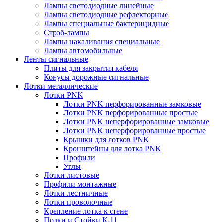
Лампы светодиодные линейные
Лампы светодиодные рефлекторные
Лампы специальные бактерицидные
Строб-лампы
Лампы накаливания специальные
Лампы автомобильные
Ленты сигнальные
Плиты для закрытия кабеля
Конусы дорожные сигнальные
Лотки металлические
Лотки PNK
Лотки PNK перфорированные замковые
Лотки PNK перфорированные простые
Лотки PNK неперфорированные замковые
Лотки PNK неперфорированные простые
Крышки для лотков PNK
Кронштейны для лотка PNK
Профили
Углы
Лотки листовые
Профили монтажные
Лотки лестничные
Лотки проволочные
Крепление лотка к стене
Полки и Стойки К-11