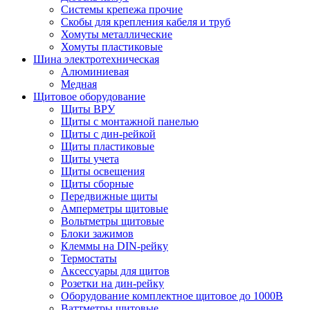
Системы крепежа прочие
Скобы для крепления кабеля и труб
Хомуты металлические
Хомуты пластиковые
Шина электротехническая
Алюминиевая
Медная
Щитовое оборудование
Щиты ВРУ
Щиты с монтажной панелью
Щиты с дин-рейкой
Щиты пластиковые
Щиты учета
Щиты освещения
Щиты сборные
Передвижные щиты
Амперметры щитовые
Вольтметры щитовые
Блоки зажимов
Клеммы на DIN-рейку
Термостаты
Аксессуары для щитов
Розетки на дин-рейку
Оборудование комплектное щитовое до 1000В
Ваттметры щитовые