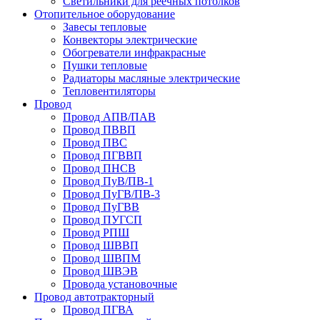
Светильники для реечных потолков
Отопительное оборудование
Завесы тепловые
Конвекторы электрические
Обогреватели инфракрасные
Пушки тепловые
Радиаторы масляные электрические
Тепловентиляторы
Провод
Провод АПВ/ПАВ
Провод ПВВП
Провод ПВС
Провод ПГВВП
Провод ПНСВ
Провод ПуВ/ПВ-1
Провод ПуГВ/ПВ-3
Провод ПуГВВ
Провод ПУГСП
Провод РПШ
Провод ШВВП
Провод ШВПМ
Провод ШВЭВ
Провода установочные
Провод автотракторный
Провод ПГВА