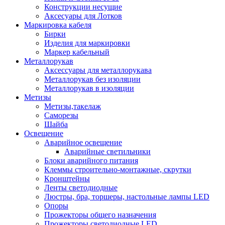
Конструкции несущие
Аксесуары для Лотков
Маркировка кабеля
Бирки
Изделия для маркировки
Маркер кабельный
Металлорукав
Аксессуары для металлорукава
Металлорукав без изоляции
Металлорукав в изоляции
Метизы
Метизы,такелаж
Саморезы
Шайба
Освещение
Аварийное освещение
Аварийные светильники
Блоки аварийного питания
Клеммы строительно-монтажные, скрутки
Кронштейны
Ленты светодиодные
Люстры, бра, торшеры, настольные лампы LED
Опоры
Прожекторы общего назначения
Прожекторы светодиодные LED