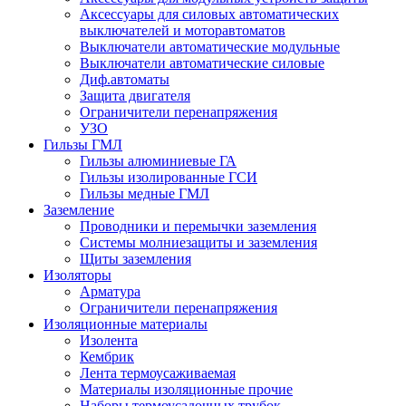
Аксессуары для силовых автоматических
выключателей и моторавтоматов
Выключатели автоматические модульные
Выключатели автоматические силовые
Диф.автоматы
Защита двигателя
Ограничители перенапряжения
УЗО
Гильзы ГМЛ
Гильзы алюминиевые ГА
Гильзы изолированные ГСИ
Гильзы медные ГМЛ
Заземление
Проводники и перемычки заземления
Системы молниезащиты и заземления
Щиты заземления
Изоляторы
Арматура
Ограничители перенапряжения
Изоляционные материалы
Изолента
Кембрик
Лента термоусаживаемая
Материалы изоляционные прочие
Наборы термоусадочных трубок