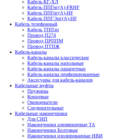
Кабель КГ-ХЛ
Кабель ППГнг(А)-FRHF
Кабель ППГнг(А)-HF
Кабель ППГЭнг(А)-HF
Кабель телефонный
Кабель ТППэп
Провод П274
Провод ПРППМ
Провод ПТПЖ
Кабель-каналы
Кабель-каналы классические
Кабель-каналы напольные
Кабель-каналы парапетные
Кабель-каналы перфорированные
Аксесуары для кабель-каналов
Кабельные муфты
Пружины
Концевые
Оконцеватели
Соединительные
Кабельные наконечники
Для СИП
Наконечники алюминиевые ТА
Наконечники Болтовые
Наконечники изолированные НВИ