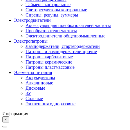
Таймеры контрольные
Светорегуляторы контрольные
Сирены, ревуны, зуммеры
Электродвигатели
Аксессуары для преобразователей частоты
Преобразователи частоты
Электродвигатели общепромышленные
Электропатроны
Ламподержатели, стартеродержатели
Патроны и ламподержатели прочие
Патроны карболитовые
Патроны керамические
Патроны пластмассовые
Элементы питания
Аккумуляторы
Алкалиновые
Дисковые
ЗУ
Солевые
Эл.питания одноразовые
Информация
×