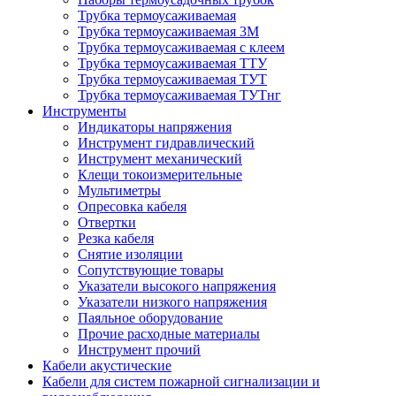
Трубка термоусаживаемая
Трубка термоусаживаемая 3М
Трубка термоусаживаемая с клеем
Трубка термоусаживаемая ТТУ
Трубка термоусаживаемая ТУТ
Трубка термоусаживаемая ТУТнг
Инструменты
Индикаторы напряжения
Инструмент гидравлический
Инструмент механический
Клещи токоизмерительные
Мультиметры
Опресовка кабеля
Отвертки
Резка кабеля
Снятие изоляции
Сопутствующие товары
Указатели высокого напряжения
Указатели низкого напряжения
Паяльное оборудование
Прочие расходные материалы
Инструмент прочий
Кабели акустические
Кабели для систем пожарной сигнализации и