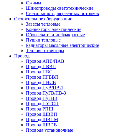
Сжимы
Шинопроводы светотехнические
Светильники для реечных потолков
Отопительное оборудование
Завесы тепловые
Конвекторы электрические
Обогреватели инфракрасные
Пушки тепловые
Радиаторы масляные электрические
Тепловентиляторы
Провод
Провод АПВ/ПАВ
Провод ПВВП
Провод ПВС
Провод ПГВВП
Провод ПНСВ
Провод ПуВ/ПВ-1
Провод ПуГВ/ПВ-3
Провод ПуГВВ
Провод ПУГСП
Провод РПШ
Провод ШВВП
Провод ШВПМ
Провод ШВЭВ
Провода установочные