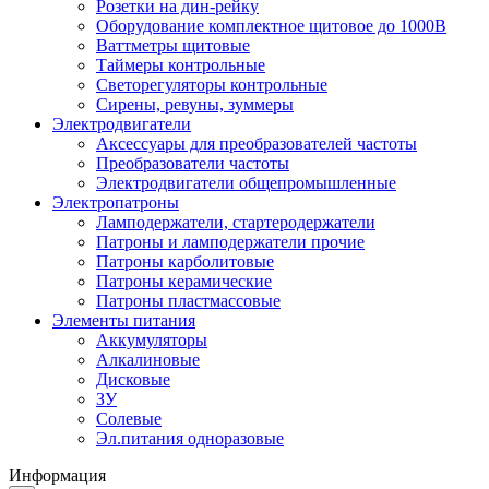
Розетки на дин-рейку
Оборудование комплектное щитовое до 1000В
Ваттметры щитовые
Таймеры контрольные
Светорегуляторы контрольные
Сирены, ревуны, зуммеры
Электродвигатели
Аксессуары для преобразователей частоты
Преобразователи частоты
Электродвигатели общепромышленные
Электропатроны
Ламподержатели, стартеродержатели
Патроны и ламподержатели прочие
Патроны карболитовые
Патроны керамические
Патроны пластмассовые
Элементы питания
Аккумуляторы
Алкалиновые
Дисковые
ЗУ
Солевые
Эл.питания одноразовые
Информация