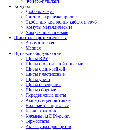
Фонарь-пушлайт
Хомуты
Дюбель-хомут
Системы крепежа прочие
Скобы для крепления кабеля и труб
Хомуты металлические
Хомуты пластиковые
Шина электротехническая
Алюминиевая
Медная
Щитовое оборудование
Щиты ВРУ
Щиты с монтажной панелью
Щиты с дин-рейкой
Щиты пластиковые
Щиты учета
Щиты освещения
Щиты сборные
Передвижные щиты
Амперметры щитовые
Вольтметры щитовые
Блоки зажимов
Клеммы на DIN-рейку
Термостаты
Аксессуары для щитов