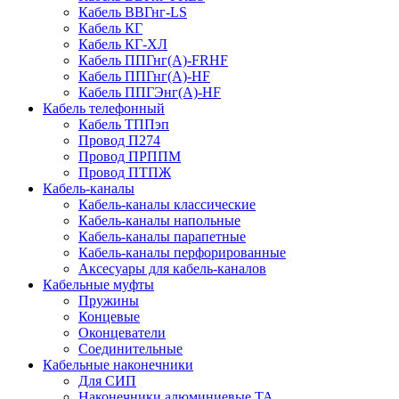
Кабель ВВГнг-LS
Кабель КГ
Кабель КГ-ХЛ
Кабель ППГнг(А)-FRHF
Кабель ППГнг(А)-HF
Кабель ППГЭнг(А)-HF
Кабель телефонный
Кабель ТППэп
Провод П274
Провод ПРППМ
Провод ПТПЖ
Кабель-каналы
Кабель-каналы классические
Кабель-каналы напольные
Кабель-каналы парапетные
Кабель-каналы перфорированные
Аксесуары для кабель-каналов
Кабельные муфты
Пружины
Концевые
Оконцеватели
Соединительные
Кабельные наконечники
Для СИП
Наконечники алюминиевые ТА