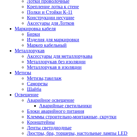
Лотки проволочные
Крепление лотка к стене
Полки и Стойки К-11
Конструкции несущие
Аксесуары для Лотков
Маркировка кабеля
Бирки
Изделия для маркировки
Маркер кабельный
Металлорукав
Аксессуары для металлорукава
Металлорукав без изоляции
Металлорукав в изоляции
Метизы
Метизы,такелаж
Саморезы
Шайба
Освещение
Аварийное освещение
Аварийные светильники
Блоки аварийного питания
Клеммы строительно-монтажные, скрутки
Кронштейны
Ленты светодиодные
Люстры, бра, торшеры, настольные лампы LED