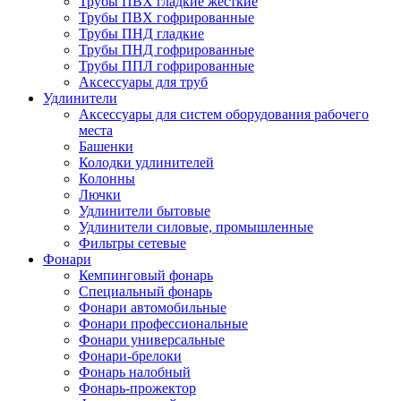
Трубы ПВХ гладкие жесткие
Трубы ПВХ гофрированные
Трубы ПНД гладкие
Трубы ПНД гофрированные
Трубы ППЛ гофрированные
Аксессуары для труб
Удлинители
Аксессуары для систем оборудования рабочего
места
Башенки
Колодки удлинителей
Колонны
Лючки
Удлинители бытовые
Удлинители силовые, промышленные
Фильтры сетевые
Фонари
Кемпинговый фонарь
Специальный фонарь
Фонари автомобильные
Фонари профессиональные
Фонари универсальные
Фонари-брелоки
Фонарь налобный
Фонарь-прожектор