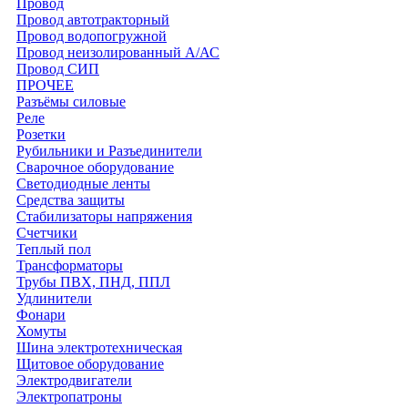
Провод
Провод автотракторный
Провод водопогружной
Провод неизолированный А/АС
Провод СИП
ПРОЧЕЕ
Разъёмы силовые
Реле
Розетки
Рубильники и Разъединители
Сварочное оборудование
Светодиодные ленты
Средства защиты
Стабилизаторы напряжения
Счетчики
Теплый пол
Трансформаторы
Трубы ПВХ, ПНД, ППЛ
Удлинители
Фонари
Хомуты
Шина электротехническая
Щитовое оборудование
Электродвигатели
Электропатроны