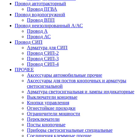
Провод автотракторный
Провод ПГВА
Провод водопогружной
Провод ВПП
Провод неизолированный А/АС
Провод А
Провод АС
Провод СИП
Арматура для СИП
Провод СИП-2
Провод СИП-3
Провод СИП-4
ПРОЧЕЕ
Аксессуары автомобильные прочие
Аксессуары для постов кнопочных и арматуры
светосигнальной
Арматура светосигнальная и лампы индикаторные
Выключатели концевые
Кнопки управления
Огнестойкие проходки
Ограничители мощности
Переключатели
Посты кнопочные
Приборы светосигнальные специальные
Соединения клеммные прочие