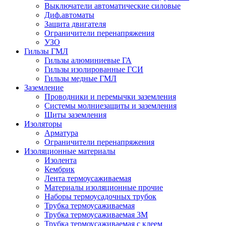
Выключатели автоматические силовые
Диф.автоматы
Защита двигателя
Ограничители перенапряжения
УЗО
Гильзы ГМЛ
Гильзы алюминиевые ГА
Гильзы изолированные ГСИ
Гильзы медные ГМЛ
Заземление
Проводники и перемычки заземления
Системы молниезащиты и заземления
Щиты заземления
Изоляторы
Арматура
Ограничители перенапряжения
Изоляционные материалы
Изолента
Кембрик
Лента термоусаживаемая
Материалы изоляционные прочие
Наборы термоусадочных трубок
Трубка термоусаживаемая
Трубка термоусаживаемая 3М
Трубка термоусаживаемая с клеем