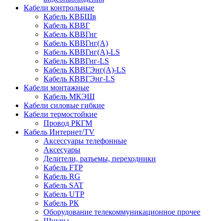
Кабели контрольные
Кабель КВБШв
Кабель КВВГ
Кабель КВВГнг
Кабель КВВГнг(А)
Кабель КВВГнг(А)-LS
Кабель КВВГнг-LS
Кабель КВВГЭнг(А)-LS
Кабель КВВГЭнг-LS
Кабели монтажные
Кабель МКЭШ
Кабели силовые гибкие
Кабели термостойкие
Провод РКГМ
Кабель Интернет/TV
Аксессуары телефонные
Аксесуары
Делители, разъемы, переходники
Кабель FTP
Кабель RG
Кабель SAT
Кабель UTP
Кабель РК
Оборудование телекоммуникационное прочее
Шнуры