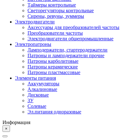
Таймеры контрольные
Светорегуляторы контрольные
Сирены, ревуны, зуммеры
Электродвигатели
Аксессуары для преобразователей частоты
Преобразователи частоты
Электродвигатели общепромышленные
Электропатроны
Ламподержатели, стартеродержатели
Патроны и ламподержатели прочие
Патроны карболитовые
Патроны керамические
Патроны пластмассовые
Элементы питания
Аккумуляторы
Алкалиновые
Дисковые
ЗУ
Солевые
Эл.питания одноразовые
Информация
×