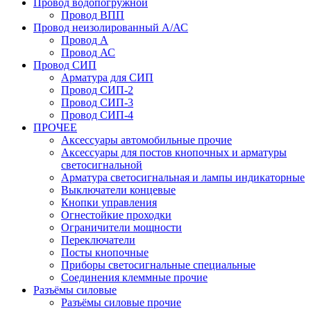
Провод водопогружной
Провод ВПП
Провод неизолированный А/АС
Провод А
Провод АС
Провод СИП
Арматура для СИП
Провод СИП-2
Провод СИП-3
Провод СИП-4
ПРОЧЕЕ
Аксессуары автомобильные прочие
Аксессуары для постов кнопочных и арматуры
светосигнальной
Арматура светосигнальная и лампы индикаторные
Выключатели концевые
Кнопки управления
Огнестойкие проходки
Ограничители мощности
Переключатели
Посты кнопочные
Приборы светосигнальные специальные
Соединения клеммные прочие
Разъёмы силовые
Разъёмы силовые прочие