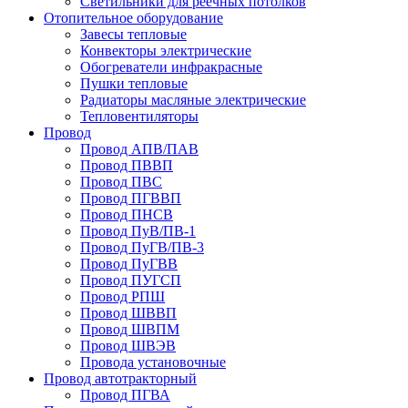
Светильники для реечных потолков
Отопительное оборудование
Завесы тепловые
Конвекторы электрические
Обогреватели инфракрасные
Пушки тепловые
Радиаторы масляные электрические
Тепловентиляторы
Провод
Провод АПВ/ПАВ
Провод ПВВП
Провод ПВС
Провод ПГВВП
Провод ПНСВ
Провод ПуВ/ПВ-1
Провод ПуГВ/ПВ-3
Провод ПуГВВ
Провод ПУГСП
Провод РПШ
Провод ШВВП
Провод ШВПМ
Провод ШВЭВ
Провода установочные
Провод автотракторный
Провод ПГВА