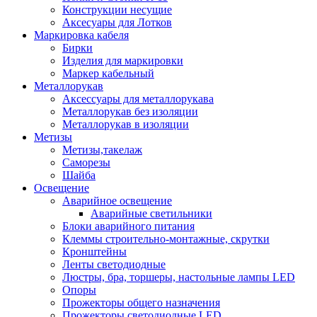
Конструкции несущие
Аксесуары для Лотков
Маркировка кабеля
Бирки
Изделия для маркировки
Маркер кабельный
Металлорукав
Аксессуары для металлорукава
Металлорукав без изоляции
Металлорукав в изоляции
Метизы
Метизы,такелаж
Саморезы
Шайба
Освещение
Аварийное освещение
Аварийные светильники
Блоки аварийного питания
Клеммы строительно-монтажные, скрутки
Кронштейны
Ленты светодиодные
Люстры, бра, торшеры, настольные лампы LED
Опоры
Прожекторы общего назначения
Прожекторы светодиодные LED