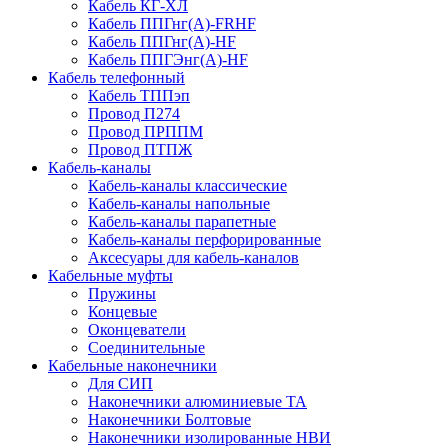
Кабель КГ-ХЛ
Кабель ППГнг(А)-FRHF
Кабель ППГнг(А)-HF
Кабель ППГЭнг(А)-HF
Кабель телефонный
Кабель ТППэп
Провод П274
Провод ПРППМ
Провод ПТПЖ
Кабель-каналы
Кабель-каналы классические
Кабель-каналы напольные
Кабель-каналы парапетные
Кабель-каналы перфорированные
Аксесуары для кабель-каналов
Кабельные муфты
Пружины
Концевые
Оконцеватели
Соединительные
Кабельные наконечники
Для СИП
Наконечники алюминиевые ТА
Наконечники Болтовые
Наконечники изолированные НВИ