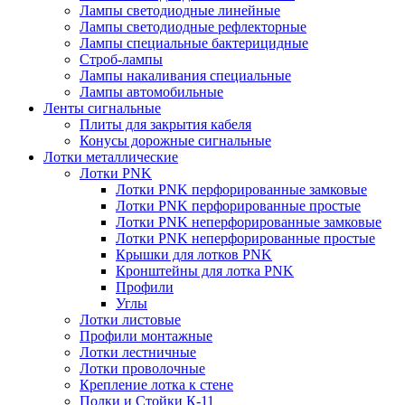
Лампы светодиодные линейные
Лампы светодиодные рефлекторные
Лампы специальные бактерицидные
Строб-лампы
Лампы накаливания специальные
Лампы автомобильные
Ленты сигнальные
Плиты для закрытия кабеля
Конусы дорожные сигнальные
Лотки металлические
Лотки PNK
Лотки PNK перфорированные замковые
Лотки PNK перфорированные простые
Лотки PNK неперфорированные замковые
Лотки PNK неперфорированные простые
Крышки для лотков PNK
Кронштейны для лотка PNK
Профили
Углы
Лотки листовые
Профили монтажные
Лотки лестничные
Лотки проволочные
Крепление лотка к стене
Полки и Стойки К-11