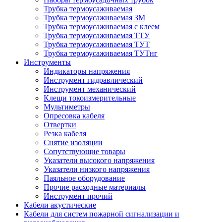
Трубка термоусаживаемая
Трубка термоусаживаемая 3М
Трубка термоусаживаемая с клеем
Трубка термоусаживаемая ТТУ
Трубка термоусаживаемая ТУТ
Трубка термоусаживаемая ТУТнг
Инструменты
Индикаторы напряжения
Инструмент гидравлический
Инструмент механический
Клещи токоизмерительные
Мультиметры
Опресовка кабеля
Отвертки
Резка кабеля
Снятие изоляции
Сопутствующие товары
Указатели высокого напряжения
Указатели низкого напряжения
Паяльное оборудование
Прочие расходные материалы
Инструмент прочий
Кабели акустические
Кабели для систем пожарной сигнализации и