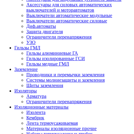
Аксессуары для силовых автоматических
выключателей и моторавтоматов
Выключатели автоматические модульные
Выключатели автоматические силовые
Диф.автоматы
Защита двигателя
Ограничители перенапряжения
УЗО
Гильзы ГМЛ
Гильзы алюминиевые ГА
Гильзы изолированные ГСИ
Гильзы медные ГМЛ
Заземление
Проводники и перемычки заземления
Системы молниезащиты и заземления
Щиты заземления
Изоляторы
Арматура
Ограничители перенапряжения
Изоляционные материалы
Изолента
Кембрик
Лента термоусаживаемая
Материалы изоляционные прочие
Наборы термоусадочных трубок