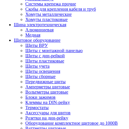
Системы крепежа прочие
Скобы для крепления кабеля и труб
Хомуты металлические
Хомуты пластиковые
Шина электротехническая
Алюминиевая
Медная
Щитовое оборудование
Щиты ВРУ
Щиты с монтажной панелью
Щиты с дин-рейкой
Щиты пластиковые
Щиты учета
Щиты освещения
Щиты сборные
Передвижные щиты
Амперметры щитовые
Вольтметры щитовые
Блоки зажимов
Клеммы на DIN-рейку
Термостаты
Аксессуары для щитов
Розетки на дин-рейку
Оборудование комплектное щитовое до 1000В
Ваттметры щитовые