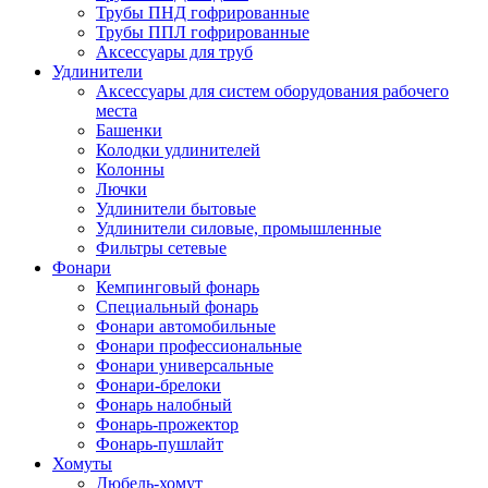
Трубы ПНД гофрированные
Трубы ППЛ гофрированные
Аксессуары для труб
Удлинители
Аксессуары для систем оборудования рабочего
места
Башенки
Колодки удлинителей
Колонны
Лючки
Удлинители бытовые
Удлинители силовые, промышленные
Фильтры сетевые
Фонари
Кемпинговый фонарь
Специальный фонарь
Фонари автомобильные
Фонари профессиональные
Фонари универсальные
Фонари-брелоки
Фонарь налобный
Фонарь-прожектор
Фонарь-пушлайт
Хомуты
Дюбель-хомут