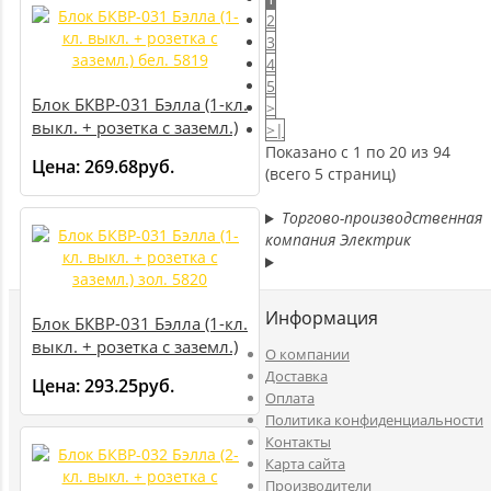
2
3
4
5
Блок БКВР-031 Бэлла (1-кл.
>
выкл. + розетка с заземл.)
>|
бел. 5819
Показано с 1 по 20 из 94
Цена:
269.68руб.
(всего 5 страниц)
Торгово-производственная
компания Электрик
Информация
Блок БКВР-031 Бэлла (1-кл.
выкл. + розетка с заземл.)
O компании
зол. 5820
Доставка
Цена:
293.25руб.
Оплата
Политика конфиденциальности
Контакты
Карта сайта
Производители