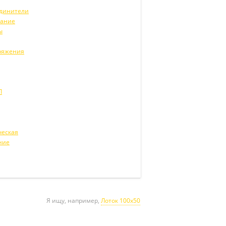
единители
вание
ы
ряжения
Л
ческая
ние
Я ищу, например,
Лоток 100х50