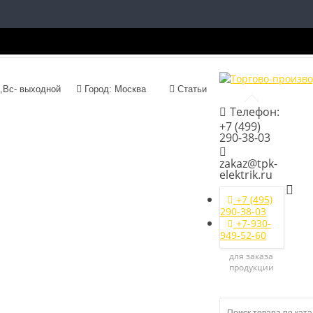
с 09:00 до 18:00, Сб,Вс- выходной
Город: Москва
Статьи
Телефон:
+7 (499)
290-38-03
zakaz@tpk-
elektrik.ru
+7 (495)
290-38-03
+7-930-
949-52-60
для заказа
продукции