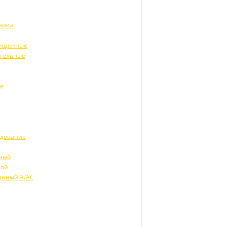
ники
щищенные
ительные
ие
удование
рный
ной
анный А/АС