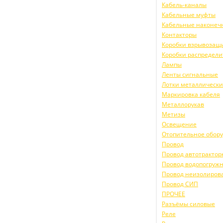
Кабель-каналы
Кабельные муфты
Кабельные наконеч
Контакторы
Коробки взрывоза
Коробки распредел
Лампы
Ленты сигнальные
Лотки металлическ
Маркировка кабеля
Металлорукав
Метизы
Освещение
Отопительное обор
Провод
Провод автотракто
Провод водопогруж
Провод неизолиров
Провод СИП
ПРОЧЕЕ
Разъёмы силовые
Реле