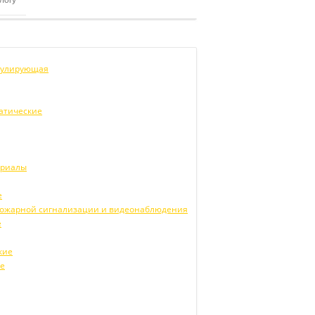
егулирующая
атические
ериалы
е
 пожарной сигнализации и видеонаблюдения
е
кие
ие