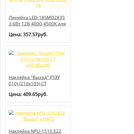
Линейка LED-18SMD2835
3.6Вт 12В 4000-4500К для
БАП12-3 LDVAOD-SMD-
Цена:
357.57руб.
2835-18
Наклейка "Выход" (ПЭУ
010) (210х105) СТ
2501002330
Цена:
409.65руб.
Наклейка NPU-1510.E22