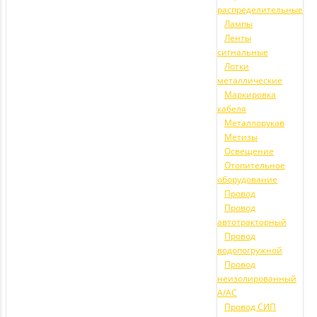
распределительные
Лампы
Ленты
сигнальные
Лотки
металлические
Маркировка
кабеля
Металлорукав
Метизы
Освещение
Отопительное
оборудование
Провод
Провод
автотракторный
Провод
водопогружной
Провод
неизолированный
А/АС
Провод СИП