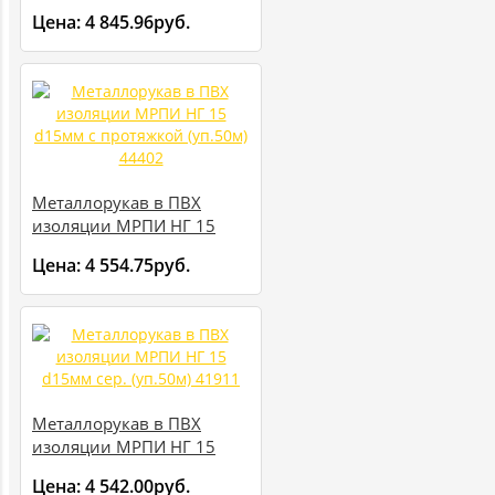
d15мм морозостойкий
Цена:
4 845.96руб.
черн. УХЛ1 (уп.50м) 42312
Металлорукав в ПВХ
изоляции МРПИ НГ 15
d15мм с протяжкой
Цена:
4 554.75руб.
(уп.50м) 44402
Металлорукав в ПВХ
изоляции МРПИ НГ 15
d15мм сер. (уп.50м) 41911
Цена:
4 542.00руб.