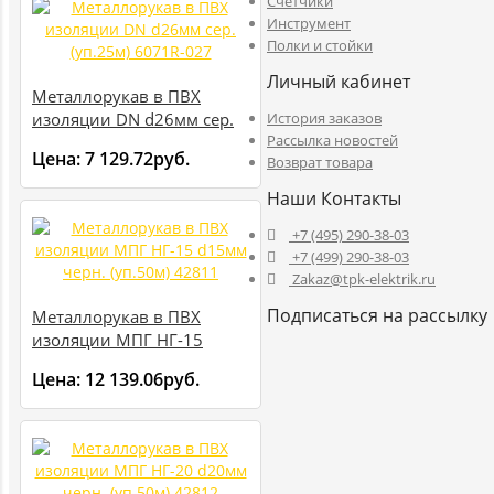
Счетчики
Инструмент
Полки и стойки
Личный кабинет
Металлорукав в ПВХ
изоляции DN d26мм сер.
История заказов
Рассылка новостей
(уп.25м) 6071R-027
Цена:
7 129.72руб.
Возврат товара
Наши Контакты
+7 (495) 290-38-03
+7 (499) 290-38-03
Zakaz@tpk-elektrik.ru
Подписаться на рассылку
Металлорукав в ПВХ
изоляции МПГ НГ-15
d15мм черн. (уп.50м)
Цена:
12 139.06руб.
42811