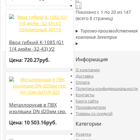
>|
Показано с 1 по 20 из 147
(всего 8 страниц)
Торгово-производственная
компания Электрик
Ввод гибкий К-1085 (G1
1/4 дюйм -32-43) У2
полимерный 40115
Информация
Цена:
720.27руб.
O компании
Доставка
Оплата
Политика конфиденциальности
Контакты
Карта сайта
Металлорукав в ПВХ
Производители
изоляции DN d20мм сер.
Товары со скидкой
(уп.50м) 6071R-020
Цена:
10 503.16руб.
Категории
Розетки