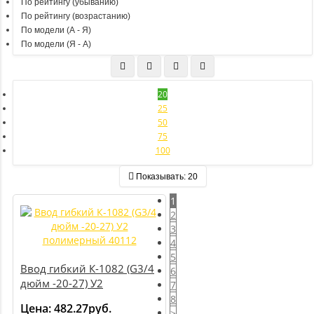
По рейтингу (убыванию)
По рейтингу (возрастанию)
По модели (A - Я)
По модели (Я - A)
20
25
50
75
100
Показывать:
20
1
2
3
4
5
Ввод гибкий К-1082 (G3/4
6
дюйм -20-27) У2
7
полимерный 40112
8
Цена:
482.27руб.
>