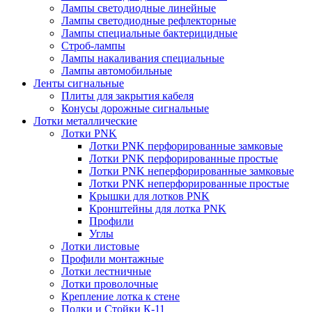
Лампы светодиодные линейные
Лампы светодиодные рефлекторные
Лампы специальные бактерицидные
Строб-лампы
Лампы накаливания специальные
Лампы автомобильные
Ленты сигнальные
Плиты для закрытия кабеля
Конусы дорожные сигнальные
Лотки металлические
Лотки PNK
Лотки PNK перфорированные замковые
Лотки PNK перфорированные простые
Лотки PNK неперфорированные замковые
Лотки PNK неперфорированные простые
Крышки для лотков PNK
Кронштейны для лотка PNK
Профили
Углы
Лотки листовые
Профили монтажные
Лотки лестничные
Лотки проволочные
Крепление лотка к стене
Полки и Стойки К-11