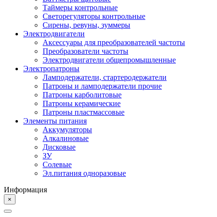
Таймеры контрольные
Светорегуляторы контрольные
Сирены, ревуны, зуммеры
Электродвигатели
Аксессуары для преобразователей частоты
Преобразователи частоты
Электродвигатели общепромышленные
Электропатроны
Ламподержатели, стартеродержатели
Патроны и ламподержатели прочие
Патроны карболитовые
Патроны керамические
Патроны пластмассовые
Элементы питания
Аккумуляторы
Алкалиновые
Дисковые
ЗУ
Солевые
Эл.питания одноразовые
Информация
×