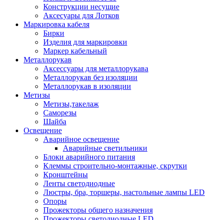
Конструкции несущие
Аксесуары для Лотков
Маркировка кабеля
Бирки
Изделия для маркировки
Маркер кабельный
Металлорукав
Аксессуары для металлорукава
Металлорукав без изоляции
Металлорукав в изоляции
Метизы
Метизы,такелаж
Саморезы
Шайба
Освещение
Аварийное освещение
Аварийные светильники
Блоки аварийного питания
Клеммы строительно-монтажные, скрутки
Кронштейны
Ленты светодиодные
Люстры, бра, торшеры, настольные лампы LED
Опоры
Прожекторы общего назначения
Прожекторы светодиодные LED