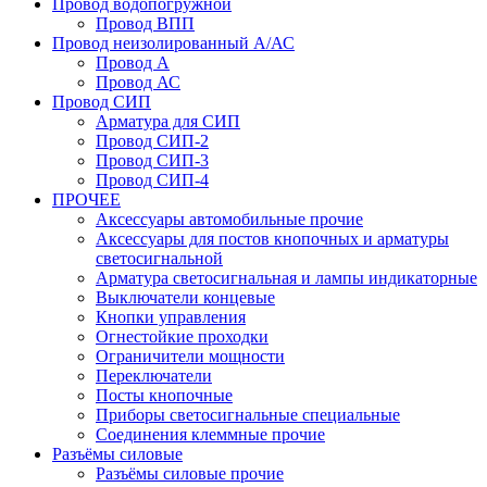
Провод водопогружной
Провод ВПП
Провод неизолированный А/АС
Провод А
Провод АС
Провод СИП
Арматура для СИП
Провод СИП-2
Провод СИП-3
Провод СИП-4
ПРОЧЕЕ
Аксессуары автомобильные прочие
Аксессуары для постов кнопочных и арматуры
светосигнальной
Арматура светосигнальная и лампы индикаторные
Выключатели концевые
Кнопки управления
Огнестойкие проходки
Ограничители мощности
Переключатели
Посты кнопочные
Приборы светосигнальные специальные
Соединения клеммные прочие
Разъёмы силовые
Разъёмы силовые прочие