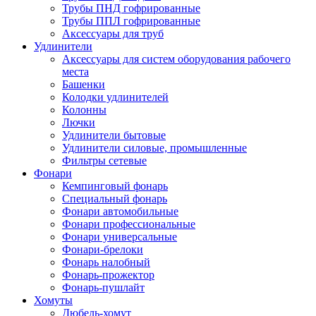
Трубы ПНД гофрированные
Трубы ППЛ гофрированные
Аксессуары для труб
Удлинители
Аксессуары для систем оборудования рабочего
места
Башенки
Колодки удлинителей
Колонны
Лючки
Удлинители бытовые
Удлинители силовые, промышленные
Фильтры сетевые
Фонари
Кемпинговый фонарь
Специальный фонарь
Фонари автомобильные
Фонари профессиональные
Фонари универсальные
Фонари-брелоки
Фонарь налобный
Фонарь-прожектор
Фонарь-пушлайт
Хомуты
Дюбель-хомут