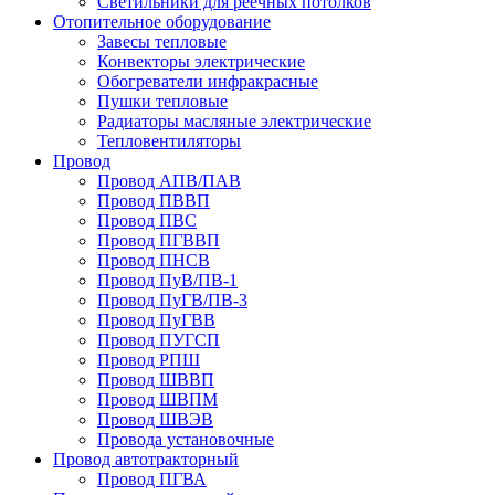
Светильники для реечных потолков
Отопительное оборудование
Завесы тепловые
Конвекторы электрические
Обогреватели инфракрасные
Пушки тепловые
Радиаторы масляные электрические
Тепловентиляторы
Провод
Провод АПВ/ПАВ
Провод ПВВП
Провод ПВС
Провод ПГВВП
Провод ПНСВ
Провод ПуВ/ПВ-1
Провод ПуГВ/ПВ-3
Провод ПуГВВ
Провод ПУГСП
Провод РПШ
Провод ШВВП
Провод ШВПМ
Провод ШВЭВ
Провода установочные
Провод автотракторный
Провод ПГВА