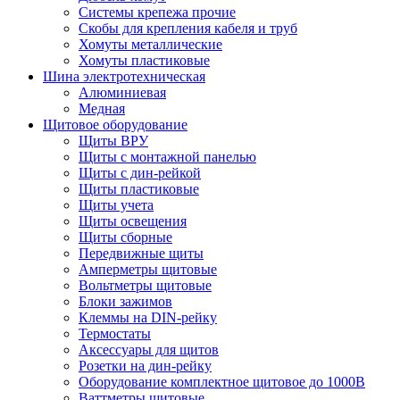
Системы крепежа прочие
Скобы для крепления кабеля и труб
Хомуты металлические
Хомуты пластиковые
Шина электротехническая
Алюминиевая
Медная
Щитовое оборудование
Щиты ВРУ
Щиты с монтажной панелью
Щиты с дин-рейкой
Щиты пластиковые
Щиты учета
Щиты освещения
Щиты сборные
Передвижные щиты
Амперметры щитовые
Вольтметры щитовые
Блоки зажимов
Клеммы на DIN-рейку
Термостаты
Аксессуары для щитов
Розетки на дин-рейку
Оборудование комплектное щитовое до 1000В
Ваттметры щитовые