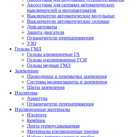
Аксессуары для силовых автоматических
выключателей и моторавтоматов
Выключатели автоматические модульные
Выключатели автоматические силовые
Диф.автоматы
Защита двигателя
Ограничители перенапряжения
УЗО
Гильзы ГМЛ
Гильзы алюминиевые ГА
Гильзы изолированные ГСИ
Гильзы медные ГМЛ
Заземление
Проводники и перемычки заземления
Системы молниезащиты и заземления
Щиты заземления
Изоляторы
Арматура
Ограничители перенапряжения
Изоляционные материалы
Изолента
Кембрик
Лента термоусаживаемая
Материалы изоляционные прочие
Наборы термоусадочных трубок