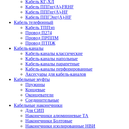
Кабель КГ-ХЛ
Кабель ППГнг(А)-FRHF
Кабель ППГнг(А)-HF
Кабель ППГЭнг(А)-HF
Кабель телефонный
Кабель ТППэп
Провод П274
Провод ПРППМ
Провод ПТПЖ
Кабель-каналы
Кабель-каналы классические
Кабель-каналы напольные
Кабель-каналы парапетные
Кабель-каналы перфорированные
Аксесуары для кабель-каналов
Кабельные муфты
Пружины
Концевые
Оконцеватели
Соединительные
Кабельные наконечники
Для СИП
Наконечники алюминиевые ТА
Наконечники Болтовые
Наконечники изолированные НВИ