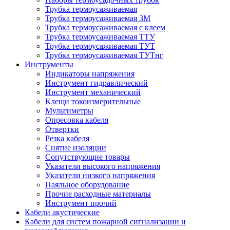
Трубка термоусаживаемая
Трубка термоусаживаемая 3М
Трубка термоусаживаемая с клеем
Трубка термоусаживаемая ТТУ
Трубка термоусаживаемая ТУТ
Трубка термоусаживаемая ТУТнг
Инструменты
Индикаторы напряжения
Инструмент гидравлический
Инструмент механический
Клещи токоизмерительные
Мультиметры
Опресовка кабеля
Отвертки
Резка кабеля
Снятие изоляции
Сопутствующие товары
Указатели высокого напряжения
Указатели низкого напряжения
Паяльное оборудование
Прочие расходные материалы
Инструмент прочий
Кабели акустические
Кабели для систем пожарной сигнализации и