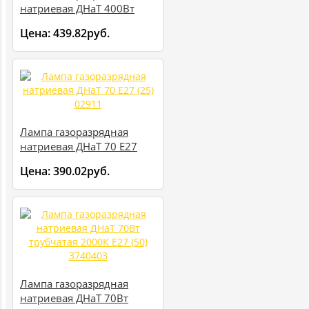
натриевая ДНаТ 400Вт
трубчатая 2000К E40 (30)
Цена:
439.82руб.
3740452
Лампа газоразрядная
натриевая ДНаТ 70 E27
(25) 02911
Цена:
390.02руб.
Лампа газоразрядная
натриевая ДНаТ 70Вт