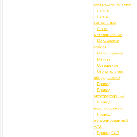
распределительные
Лампы
Ленты
сигнальные
Лотки
металлические
Маркировка
кабеля
Металлорукав
Метизы
Освещение
Отопительное
оборудование
Провод
Провод
автотракторный
Провод
водопогружной
Провод
неизолированный
А/АС
Провод СИП