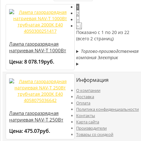
1
2
>
>|
Показано с 1 по 20 из 22
(всего 2 страниц)
Лампа газоразрядная
натриевая NAV-T 1000Вт
Торгово-производственная
трубчатая 2000К E40
компания Электрик
Цена:
8 078.19руб.
4050300251417
Информация
O компании
Доставка
Оплата
Политика конфиденциальности
Лампа газоразрядная
Контакты
натриевая NAV-T 250Вт
Карта сайта
трубчатая 2000К E40
Производители
Цена:
475.07руб.
4058075036642
Товары со скидкой