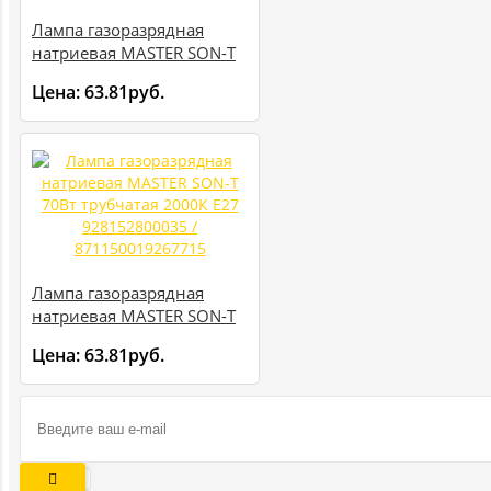
Лампа газоразрядная
натриевая MASTER SON-T
400Вт трубчатая 2000К
Цена:
63.81руб.
E40 SL/12 928487300098 /
871829121292800
Лампа газоразрядная
натриевая MASTER SON-T
70Вт трубчатая 2000К E27
Цена:
63.81руб.
928152800035 /
871150019267715