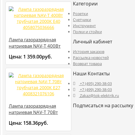
Категории
Розетки
Счетчики
Инструмент
Полки и стойки
Лампа газоразрядная
Личный кабинет
натриевая NAV-T 400Вт
История заказов
трубчатая 2000К E40
Цена:
1 359.00руб.
Рассылка новостей
4058075036666
Возврат товара
Наши Контакты
+7 (495) 290-38-03
+7 (499) 290-38-03
Zakaz@tpk-elektrik.ru
Подписаться на рассылку
Лампа газоразрядная
натриевая NAV-T 70Вт
трубчатая 2000К E27
Цена:
158.36руб.
4008321076106