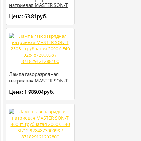
натриевая MASTER SON-T
150Вт трубчатая 2000К
Цена:
63.81руб.
E40 928487100096 /
871829121270600
Лампа газоразрядная
натриевая MASTER SON-T
250Вт трубчатая 2000К
Цена:
1 989.04руб.
E40 928487200098 /
871829121288100