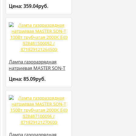
трубчатая 2000К E27 (50)
Цена:
359.04руб.
3740403
Лампа газоразрядная
натриевая MASTER SON-T
100Вт трубчатая 2000К
Цена:
85.09руб.
E40 928481500092 /
871829121264500
Лампа газоразрядная