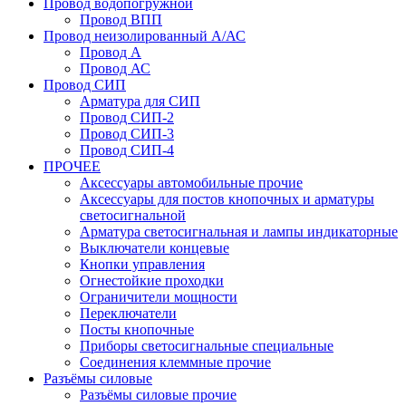
Провод водопогружной
Провод ВПП
Провод неизолированный А/АС
Провод А
Провод АС
Провод СИП
Арматура для СИП
Провод СИП-2
Провод СИП-3
Провод СИП-4
ПРОЧЕЕ
Аксессуары автомобильные прочие
Аксессуары для постов кнопочных и арматуры
светосигнальной
Арматура светосигнальная и лампы индикаторные
Выключатели концевые
Кнопки управления
Огнестойкие проходки
Ограничители мощности
Переключатели
Посты кнопочные
Приборы светосигнальные специальные
Соединения клеммные прочие
Разъёмы силовые
Разъёмы силовые прочие