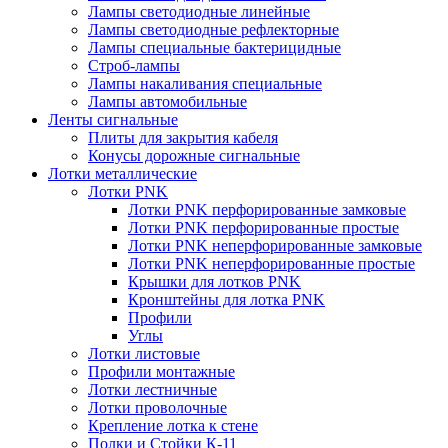
Лампы светодиодные линейные
Лампы светодиодные рефлекторные
Лампы специальные бактерицидные
Строб-лампы
Лампы накаливания специальные
Лампы автомобильные
Ленты сигнальные
Плиты для закрытия кабеля
Конусы дорожные сигнальные
Лотки металлические
Лотки PNK
Лотки PNK перфорированные замковые
Лотки PNK перфорированные простые
Лотки PNK неперфорированные замковые
Лотки PNK неперфорированные простые
Крышки для лотков PNK
Кронштейны для лотка PNK
Профили
Углы
Лотки листовые
Профили монтажные
Лотки лестничные
Лотки проволочные
Крепление лотка к стене
Полки и Стойки К-11