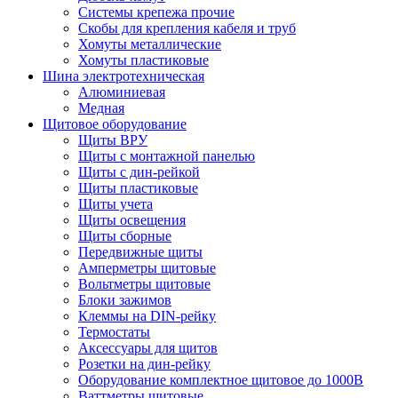
Системы крепежа прочие
Скобы для крепления кабеля и труб
Хомуты металлические
Хомуты пластиковые
Шина электротехническая
Алюминиевая
Медная
Щитовое оборудование
Щиты ВРУ
Щиты с монтажной панелью
Щиты с дин-рейкой
Щиты пластиковые
Щиты учета
Щиты освещения
Щиты сборные
Передвижные щиты
Амперметры щитовые
Вольтметры щитовые
Блоки зажимов
Клеммы на DIN-рейку
Термостаты
Аксессуары для щитов
Розетки на дин-рейку
Оборудование комплектное щитовое до 1000В
Ваттметры щитовые