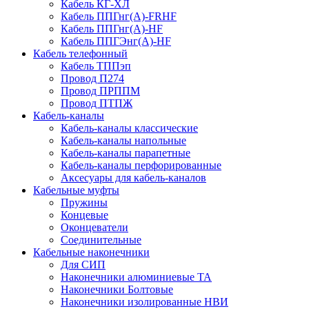
Кабель КГ-ХЛ
Кабель ППГнг(А)-FRHF
Кабель ППГнг(А)-HF
Кабель ППГЭнг(А)-HF
Кабель телефонный
Кабель ТППэп
Провод П274
Провод ПРППМ
Провод ПТПЖ
Кабель-каналы
Кабель-каналы классические
Кабель-каналы напольные
Кабель-каналы парапетные
Кабель-каналы перфорированные
Аксесуары для кабель-каналов
Кабельные муфты
Пружины
Концевые
Оконцеватели
Соединительные
Кабельные наконечники
Для СИП
Наконечники алюминиевые ТА
Наконечники Болтовые
Наконечники изолированные НВИ