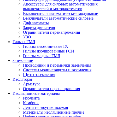
Аксессуары для силовых автоматических
выключателей и моторавтоматов
Выключатели автоматические модульные
Выключатели автоматические силовые
Диф.автоматы
Защита двигателя
Ограничители перенапряжения
УЗО
Гильзы ГМЛ
Гильзы алюминиевые ГА
Гильзы изолированные ГСИ
Гильзы медные ГМЛ
Заземление
Проводники и перемычки заземления
Системы молниезащиты и заземления
Щиты заземления
Изоляторы
Арматура
Ограничители перенапряжения
Изоляционные материалы
Изолента
Кембрик
Лента термоусаживаемая
Материалы изоляционные прочие
Наборы термоусадочных трубок