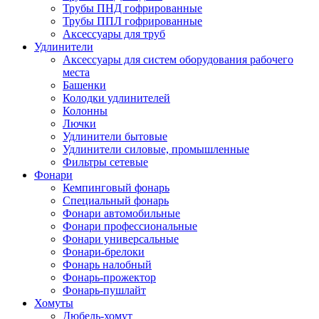
Трубы ПНД гофрированные
Трубы ППЛ гофрированные
Аксессуары для труб
Удлинители
Аксессуары для систем оборудования рабочего
места
Башенки
Колодки удлинителей
Колонны
Лючки
Удлинители бытовые
Удлинители силовые, промышленные
Фильтры сетевые
Фонари
Кемпинговый фонарь
Специальный фонарь
Фонари автомобильные
Фонари профессиональные
Фонари универсальные
Фонари-брелоки
Фонарь налобный
Фонарь-прожектор
Фонарь-пушлайт
Хомуты
Дюбель-хомут