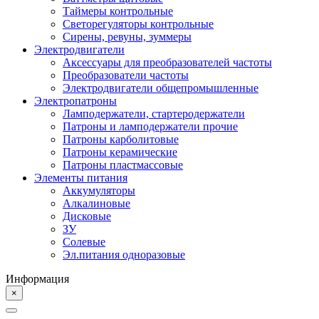
Таймеры контрольные
Светорегуляторы контрольные
Сирены, ревуны, зуммеры
Электродвигатели
Аксессуары для преобразователей частоты
Преобразователи частоты
Электродвигатели общепромышленные
Электропатроны
Ламподержатели, стартеродержатели
Патроны и ламподержатели прочие
Патроны карболитовые
Патроны керамические
Патроны пластмассовые
Элементы питания
Аккумуляторы
Алкалиновые
Дисковые
ЗУ
Солевые
Эл.питания одноразовые
Информация
×