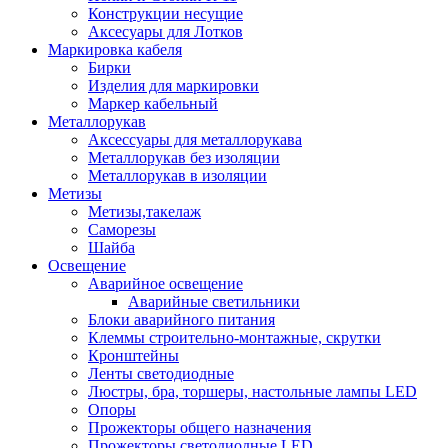
Конструкции несущие
Аксесуары для Лотков
Маркировка кабеля
Бирки
Изделия для маркировки
Маркер кабельный
Металлорукав
Аксессуары для металлорукава
Металлорукав без изоляции
Металлорукав в изоляции
Метизы
Метизы,такелаж
Саморезы
Шайба
Освещение
Аварийное освещение
Аварийные светильники
Блоки аварийного питания
Клеммы строительно-монтажные, скрутки
Кронштейны
Ленты светодиодные
Люстры, бра, торшеры, настольные лампы LED
Опоры
Прожекторы общего назначения
Прожекторы светодиодные LED