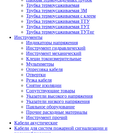
Трубка термоусаживаемая
Трубка термоусаживаемая 3М
Трубка термоусаживаемая с клеем
Трубка термоусаживаемая ТТУ
Трубка термоусаживаемая ТУТ
Трубка термоусаживаемая ТУТнг
Инструменты
Индикаторы напряжения
Инструмент гидравлический
Инструмент механический
Клещи токоизмерительные
Мультиметры
Опресовка кабеля
Отвертки
Резка кабеля
Снятие изоляции
Сопутствующие товары
Указатели высокого напряжения
Указатели низкого напряжения
Паяльное оборудование
Прочие расходные материалы
Инструмент прочий
Кабели акустические
Кабели для систем пожарной сигнализации и