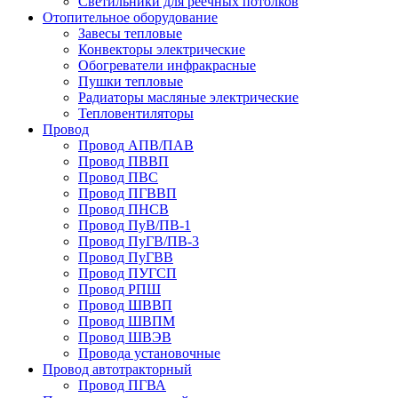
Светильники для реечных потолков
Отопительное оборудование
Завесы тепловые
Конвекторы электрические
Обогреватели инфракрасные
Пушки тепловые
Радиаторы масляные электрические
Тепловентиляторы
Провод
Провод АПВ/ПАВ
Провод ПВВП
Провод ПВС
Провод ПГВВП
Провод ПНСВ
Провод ПуВ/ПВ-1
Провод ПуГВ/ПВ-3
Провод ПуГВВ
Провод ПУГСП
Провод РПШ
Провод ШВВП
Провод ШВПМ
Провод ШВЭВ
Провода установочные
Провод автотракторный
Провод ПГВА