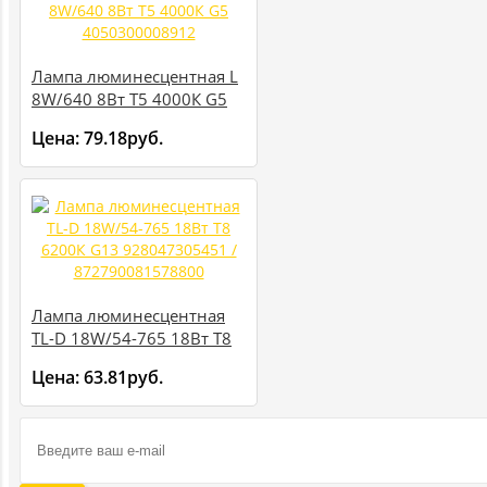
Лампа люминесцентная L
8W/640 8Вт T5 4000К G5
4050300008912
Цена:
79.18руб.
Лампа люминесцентная
TL-D 18W/54-765 18Вт T8
6200К G13 928047305451
Цена:
63.81руб.
/ 872790081578800