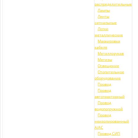
распределительные
Лампы
Ленты
сигнальные
Лотки
металлические
Маркировка
кабеля
Металлорукав
Метизы
Освещение
Отопительное
оборудование
Провод
Провод
автотракторный
Провод
водопогружной
Провод
неизолированный
А/АС
Провод СИП