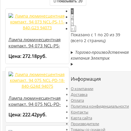
Показывать:
20
1
2
>
>|
Показано с 1 по 20 из 39
Лампа люминесцентная
(всего 2 страниц)
компакт. 94 073 NCL-PS-
11-840-G23 94073
Торгово-производственная
Цена:
272.18руб.
компания Электрик
Информация
O компании
Доставка
Лампа люминесцентная
Оплата
компакт. 94 075 NCL-PD-
Политика конфиденциальности
18-840-G24d 94075
Контакты
Цена:
222.42руб.
Карта сайта
Производители
Товары со скидкой