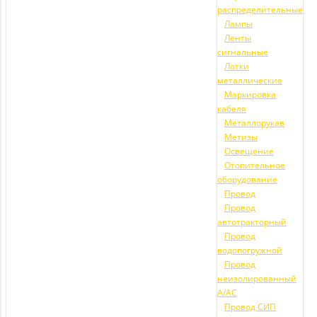
распределительные
Лампы
Ленты
сигнальные
Лотки
металлические
Маркировка
кабеля
Металлорукав
Метизы
Освещение
Отопительное
оборудование
Провод
Провод
автотракторный
Провод
водопогружной
Провод
неизолированный
А/АС
Провод СИП