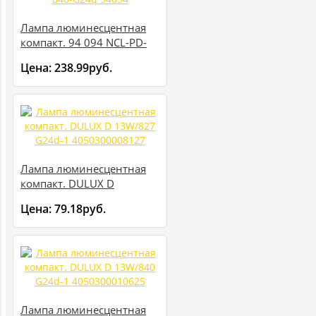
Лампа люминесцентная
компакт. 94 094 NCL-PD-
26-840-G24q 94094
Цена:
238.99руб.
Лампа люминесцентная
компакт. DULUX D
13W/827 G24d-1
Цена:
79.18руб.
4050300008127
Лампа люминесцентная