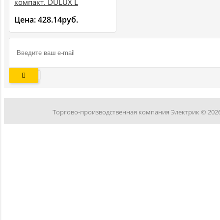
компакт. DULUX L
55W/830 2G11
Цена:
428.14руб.
4050300298917
Торгово-производственная компания Электрик © 202