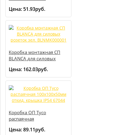
LEX1420572MR
Цена:
51.93руб.
Коробка монтажная СП
BLANCA для силовых
розеток зел.
Цена:
162.03руб.
BLNMK000001
Коробка ОП Тусо
распаячная
100х100х50мм откид.
Цена:
89.11руб.
крышка IP54 67044