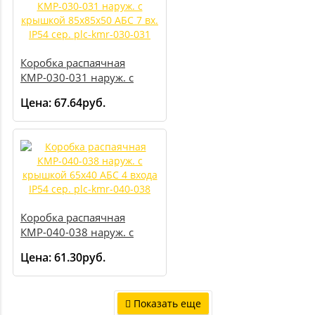
Коробка распаячная
КМР-030-031 наруж. с
крышкой 85х85х50 АБС 7
Цена:
67.64руб.
вх. IP54 сер. plc-kmr-030-
031
Коробка распаячная
КМР-040-038 наруж. с
крышкой 65х40 АБС 4
Цена:
61.30руб.
входа IP54 сер. plc-kmr-
040-038
Показать еще