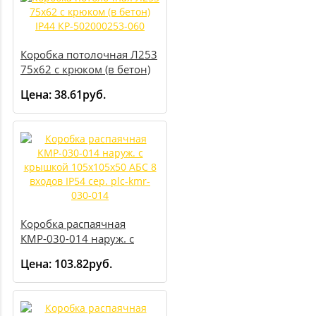
Коробка потолочная Л253
75х62 с крюком (в бетон)
IP44 КР-502000253-060
Цена:
38.61руб.
Коробка распаячная
КМР-030-014 наруж. с
крышкой 105х105х50 АБС
Цена:
103.82руб.
8 входов IP54 сер. plc-kmr-
030-014