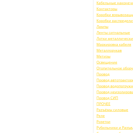
Кабельные наконеч
Контакторы
Коробки взрывоза
Коробки распредел
Лампы
Ленты сигнальные
Лотки металлическ
Маркировка кабеля
Металлорукав
Метизы
Освещение
Отопительное обор
Провод
Провод автотракто
Провод водопогруж
Провод неизолиров
Провод СИП
ПРОЧЕЕ
Разъёмы силовые
Реле
Розетки
Рубильники и Разъ