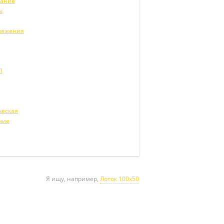
вание
ы
ряжения
Л
ческая
ние
Я ищу, например,
Лоток 100х50