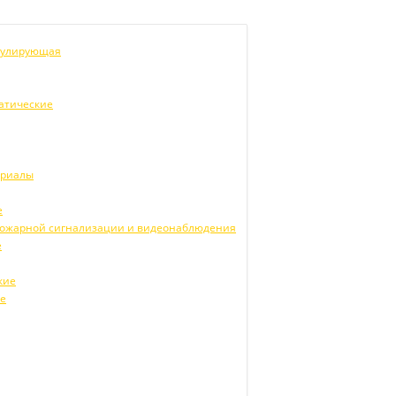
егулирующая
атические
ериалы
е
 пожарной сигнализации и видеонаблюдения
е
кие
ие