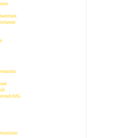
ники
щищенные
ительные
ие
удование
рный
ной
анный А/АС
единители