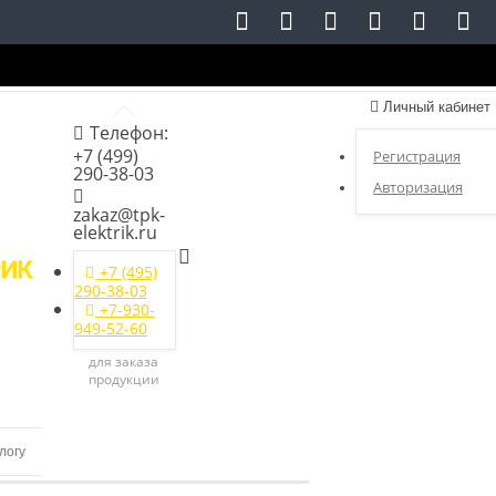
Личный кабинет
Телефон:
+7 (499)
Регистрация
290-38-03
Авторизация
zakaz@tpk-
elektrik.ru
+7 (495)
290-38-03
+7-930-
949-52-60
для заказа
продукции