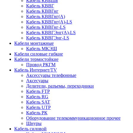
Кабель КВБШв
Кабель КВВГ
Кабель КВВГнг
Кабель КВВГнг(А)
Кабель КВВГнг(А)-LS
Кабель КВВГнг-LS
Кабель КВВГЭнг(А)-LS
Кабель КВВГЭнг-LS
Кабели монтажные
Кабель МКЭШ
Кабели силовые гибкие
Кабели термостойкие
Провод РКГМ
Кабель Интернет/TV
Аксессуары телефонные
Аксесуары
Делители, разъемы, переходники
Кабель FTP
Кабель RG
Кабель SAT
Кабель UTP
Кабель РК
Оборудование телекоммуникационное прочее
Шнуры
Кабель силовой