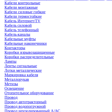
Кабели контрольные
Кабели монтажные
Кабели силовые гибкие
Кабели термостойкие
Кабель Интернет/TV
Кабель силовой
Кабель телефонный
Кабель-каналы
Кабельные муфты
Кабельные наконечники
Контакторы
Коробки взрывозащищенные
Коробки распределительные
Лампы
Ленты сигнальные
Лотки металлические
Маркировка кабеля
Металлорукав
Метизы
Освещение
Отопительное оборудование
Провод
Провод автотракторный
Провод водопогружной
Провод неизолированный А/АС