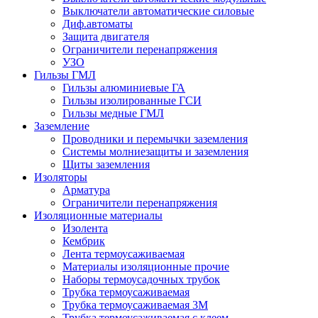
Выключатели автоматические силовые
Диф.автоматы
Защита двигателя
Ограничители перенапряжения
УЗО
Гильзы ГМЛ
Гильзы алюминиевые ГА
Гильзы изолированные ГСИ
Гильзы медные ГМЛ
Заземление
Проводники и перемычки заземления
Системы молниезащиты и заземления
Щиты заземления
Изоляторы
Арматура
Ограничители перенапряжения
Изоляционные материалы
Изолента
Кембрик
Лента термоусаживаемая
Материалы изоляционные прочие
Наборы термоусадочных трубок
Трубка термоусаживаемая
Трубка термоусаживаемая 3М
Трубка термоусаживаемая с клеем