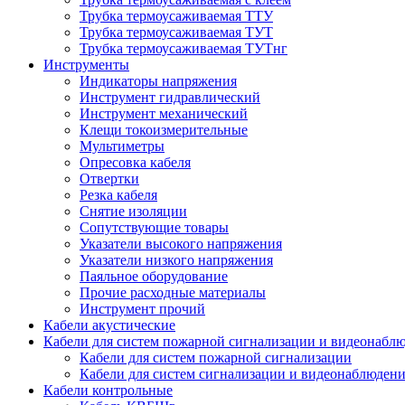
Трубка термоусаживаемая ТТУ
Трубка термоусаживаемая ТУТ
Трубка термоусаживаемая ТУТнг
Инструменты
Индикаторы напряжения
Инструмент гидравлический
Инструмент механический
Клещи токоизмерительные
Мультиметры
Опресовка кабеля
Отвертки
Резка кабеля
Снятие изоляции
Сопутствующие товары
Указатели высокого напряжения
Указатели низкого напряжения
Паяльное оборудование
Прочие расходные материалы
Инструмент прочий
Кабели акустические
Кабели для систем пожарной сигнализации и видеонабл
Кабели для систем пожарной сигнализации
Кабели для систем сигнализации и видеонаблюден
Кабели контрольные