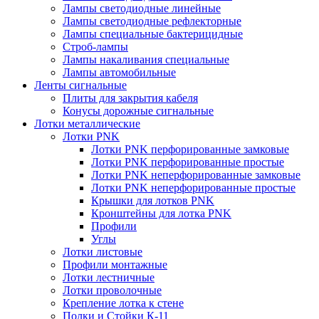
Лампы светодиодные линейные
Лампы светодиодные рефлекторные
Лампы специальные бактерицидные
Строб-лампы
Лампы накаливания специальные
Лампы автомобильные
Ленты сигнальные
Плиты для закрытия кабеля
Конусы дорожные сигнальные
Лотки металлические
Лотки PNK
Лотки PNK перфорированные замковые
Лотки PNK перфорированные простые
Лотки PNK неперфорированные замковые
Лотки PNK неперфорированные простые
Крышки для лотков PNK
Кронштейны для лотка PNK
Профили
Углы
Лотки листовые
Профили монтажные
Лотки лестничные
Лотки проволочные
Крепление лотка к стене
Полки и Стойки К-11