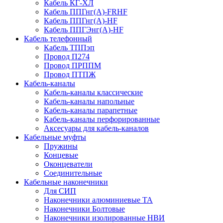
Кабель КГ-ХЛ
Кабель ППГнг(А)-FRHF
Кабель ППГнг(А)-HF
Кабель ППГЭнг(А)-HF
Кабель телефонный
Кабель ТППэп
Провод П274
Провод ПРППМ
Провод ПТПЖ
Кабель-каналы
Кабель-каналы классические
Кабель-каналы напольные
Кабель-каналы парапетные
Кабель-каналы перфорированные
Аксесуары для кабель-каналов
Кабельные муфты
Пружины
Концевые
Оконцеватели
Соединительные
Кабельные наконечники
Для СИП
Наконечники алюминиевые ТА
Наконечники Болтовые
Наконечники изолированные НВИ