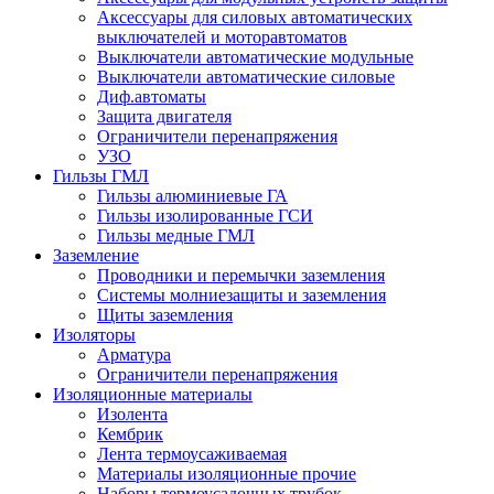
Аксессуары для силовых автоматических
выключателей и моторавтоматов
Выключатели автоматические модульные
Выключатели автоматические силовые
Диф.автоматы
Защита двигателя
Ограничители перенапряжения
УЗО
Гильзы ГМЛ
Гильзы алюминиевые ГА
Гильзы изолированные ГСИ
Гильзы медные ГМЛ
Заземление
Проводники и перемычки заземления
Системы молниезащиты и заземления
Щиты заземления
Изоляторы
Арматура
Ограничители перенапряжения
Изоляционные материалы
Изолента
Кембрик
Лента термоусаживаемая
Материалы изоляционные прочие
Наборы термоусадочных трубок