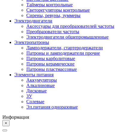
Таймеры контрольные
Светорегуляторы контрольные
Сирены, ревуны, зуммеры
Электродвигатели
Аксессуары для преобразователей частоты
Преобразователи частоты
Электродвигатели общепромышленные
Электропатроны
Ламподержатели, стартеродержатели
Патроны и ламподержатели прочие
Патроны карболитовые
Патроны керамические
Патроны пластмассовые
Элементы питания
Аккумуляторы
Алкалиновые
Дисковые
ЗУ
Солевые
Эл.питания одноразовые
Информация
×