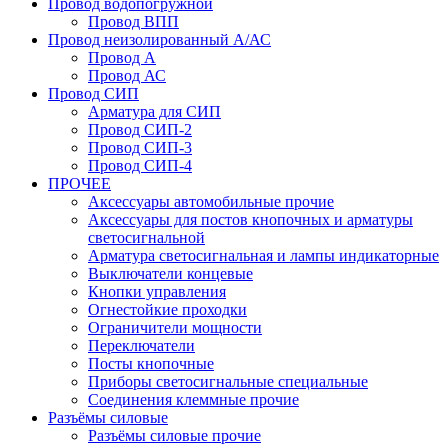
Провод водопогружной
Провод ВПП
Провод неизолированный А/АС
Провод А
Провод АС
Провод СИП
Арматура для СИП
Провод СИП-2
Провод СИП-3
Провод СИП-4
ПРОЧЕЕ
Аксессуары автомобильные прочие
Аксессуары для постов кнопочных и арматуры
светосигнальной
Арматура светосигнальная и лампы индикаторные
Выключатели концевые
Кнопки управления
Огнестойкие проходки
Ограничители мощности
Переключатели
Посты кнопочные
Приборы светосигнальные специальные
Соединения клеммные прочие
Разъёмы силовые
Разъёмы силовые прочие