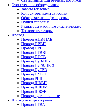
Светильники для реечных потолков
Отопительное оборудование
Завесы тепловые
Конвекторы электрические
Обогреватели инфракрасные
Пушки тепловые
Радиаторы масляные электрические
Тепловентиляторы
Провод
Провод АПВ/ПАВ
Провод ПВВП
Провод ПВС
Провод ПГВВП
Провод ПНСВ
Провод ПуВ/ПВ-1
Провод ПуГВ/ПВ-3
Провод ПуГВВ
Провод ПУГСП
Провод РПШ
Провод ШВВП
Провод ШВПМ
Провод ШВЭВ
Провода установочные
Провод автотракторный
Провод ПГВА