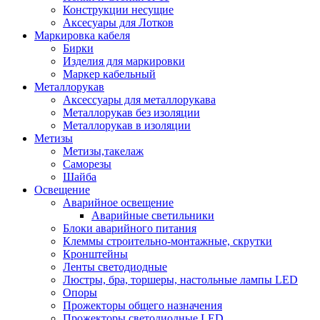
Конструкции несущие
Аксесуары для Лотков
Маркировка кабеля
Бирки
Изделия для маркировки
Маркер кабельный
Металлорукав
Аксессуары для металлорукава
Металлорукав без изоляции
Металлорукав в изоляции
Метизы
Метизы,такелаж
Саморезы
Шайба
Освещение
Аварийное освещение
Аварийные светильники
Блоки аварийного питания
Клеммы строительно-монтажные, скрутки
Кронштейны
Ленты светодиодные
Люстры, бра, торшеры, настольные лампы LED
Опоры
Прожекторы общего назначения
Прожекторы светодиодные LED