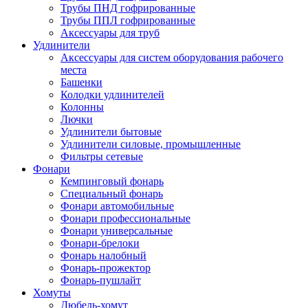
Трубы ПНД гофрированные
Трубы ППЛ гофрированные
Аксессуары для труб
Удлинители
Аксессуары для систем оборудования рабочего
места
Башенки
Колодки удлинителей
Колонны
Лючки
Удлинители бытовые
Удлинители силовые, промышленные
Фильтры сетевые
Фонари
Кемпинговый фонарь
Специальный фонарь
Фонари автомобильные
Фонари профессиональные
Фонари универсальные
Фонари-брелоки
Фонарь налобный
Фонарь-прожектор
Фонарь-пушлайт
Хомуты
Дюбель-хомут