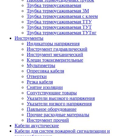
Трубка термоусаживаемая
Трубка термоусаживаемая 3М
Трубка термоусаживаемая с клеем
Трубка термоусаживаемая ТТУ
Трубка термоусаживаемая ТУТ
Трубка термоусаживаемая ТУТнг
Инструменты
Индикаторы напряжения
Инструмент гидравлический
Инструмент механический
Клещи токоизмерительные
Мультиметры
Опресовка кабеля
Отвертки
Резка кабеля
Снятие изоляции
Сопутствующие товары
Указатели высокого напряжения
Указатели низкого напряжения
Паяльное оборудование
Прочие расходные материалы
Инструмент прочий
Кабели акустические
Кабели для систем пожарной сигнализации и