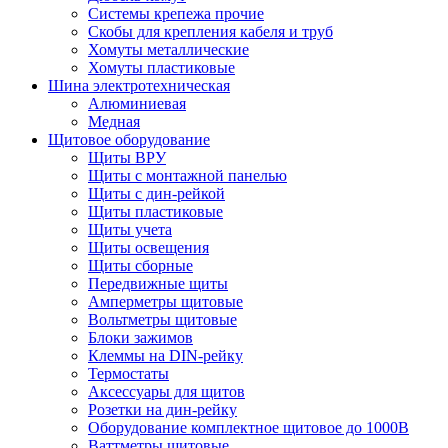
Системы крепежа прочие
Скобы для крепления кабеля и труб
Хомуты металлические
Хомуты пластиковые
Шина электротехническая
Алюминиевая
Медная
Щитовое оборудование
Щиты ВРУ
Щиты с монтажной панелью
Щиты с дин-рейкой
Щиты пластиковые
Щиты учета
Щиты освещения
Щиты сборные
Передвижные щиты
Амперметры щитовые
Вольтметры щитовые
Блоки зажимов
Клеммы на DIN-рейку
Термостаты
Аксессуары для щитов
Розетки на дин-рейку
Оборудование комплектное щитовое до 1000В
Ваттметры щитовые