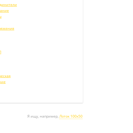
единители
вание
ы
ряжения
Л
ческая
ние
Я ищу, например,
Лоток 100х50