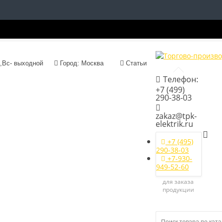
с 09:00 до 18:00, Сб,Вс- выходной
Город: Москва
Статьи
Телефон:
+7 (499)
290-38-03
zakaz@tpk-
elektrik.ru
+7 (495)
290-38-03
+7-930-
949-52-60
для заказа
продукции