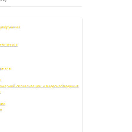
егулирующая
атические
ериалы
е
 пожарной сигнализации и видеонаблюдения
е
кие
ие