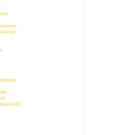
ники
щищенные
ительные
ие
удование
рный
ной
анный А/АС