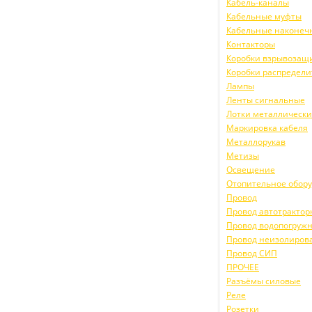
Кабель-каналы
Кабельные муфты
Кабельные наконеч
Контакторы
Коробки взрывоза
Коробки распредел
Лампы
Ленты сигнальные
Лотки металлическ
Маркировка кабеля
Металлорукав
Метизы
Освещение
Отопительное обор
Провод
Провод автотракто
Провод водопогруж
Провод неизолиров
Провод СИП
ПРОЧЕЕ
Разъёмы силовые
Реле
Розетки