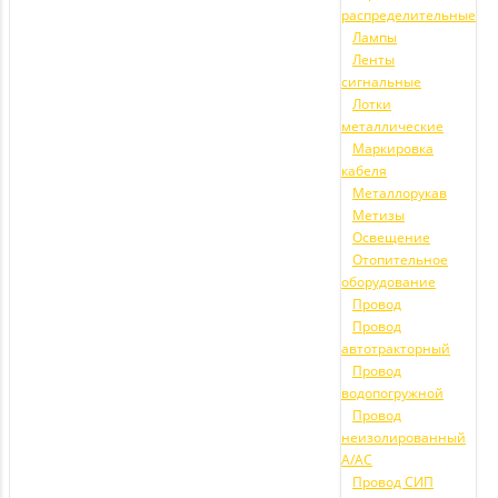
распределительные
Лампы
Ленты
сигнальные
Лотки
металлические
Маркировка
кабеля
Металлорукав
Метизы
Освещение
Отопительное
оборудование
Провод
Провод
автотракторный
Провод
водопогружной
Провод
неизолированный
А/АС
Провод СИП