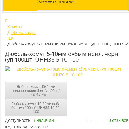
Элементы питания
Хомуты
Дюбель-хомут
IEK
Дюбель-хомут 5-10мм d=5мм нейл. черн. (уп.100шт) UHH36-5
Дюбель-хомут 5-10мм d=5мм нейл. черн.
(уп.100шт) UHH36-5-10-100
Дюбель-хомут d6х14мм
полипропилен бел. (уп.50шт)
plc-cd-6x14w
Дюбель-хомут d19-25мм нейл.
бел. (уп.100шт) UHH35-19-25-
100
Доступность:
В наличии
0 отзывов
Код товара:
65835~02