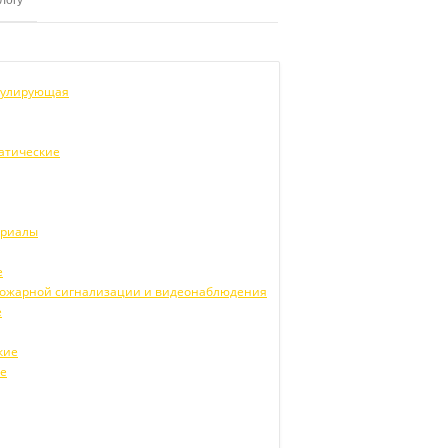
егулирующая
атические
ериалы
е
 пожарной сигнализации и видеонаблюдения
е
кие
ие