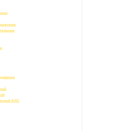
ники
щищенные
ительные
ие
удование
рный
ной
анный А/АС