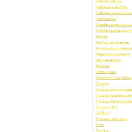
Кабель-каналы
Кабельные муфты
Кабельные наконеч
Контакторы
Коробки взрывоза
Коробки распредел
Лампы
Ленты сигнальные
Лотки металлическ
Маркировка кабеля
Металлорукав
Метизы
Освещение
Отопительное обор
Провод
Провод автотракто
Провод водопогруж
Провод неизолиров
Провод СИП
ПРОЧЕЕ
Разъёмы силовые
Реле
Розетки