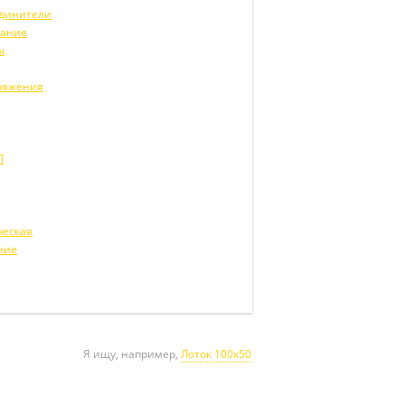
единители
вание
ы
ряжения
Л
ческая
ние
Я ищу, например,
Лоток 100х50