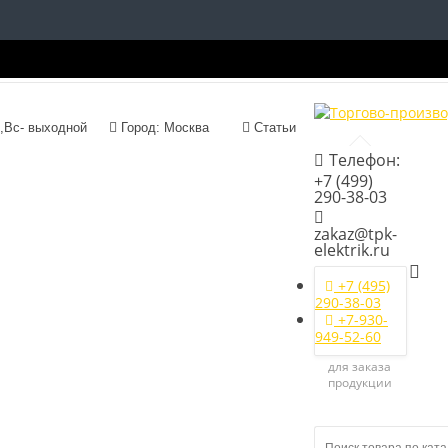
с 09:00 до 18:00, Сб,Вс- выходной
Город: Москва
Статьи
Телефон:
+7 (499)
290-38-03
zakaz@tpk-
elektrik.ru
+7 (495)
290-38-03
+7-930-
949-52-60
для заказа
продукции