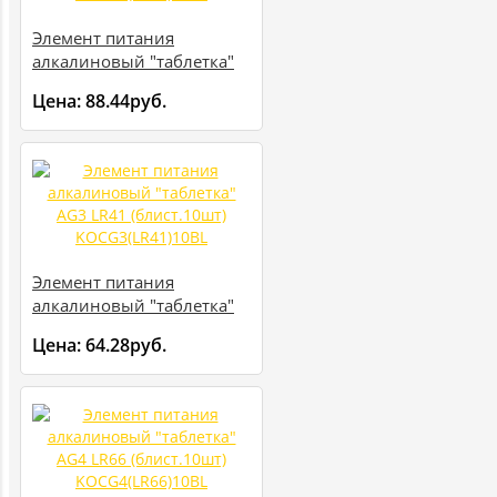
Элемент питания
алкалиновый "таблетка"
AG2 LR59 (блист.10шт)
Цена:
88.44руб.
KOCG2(LR59)10BL
Элемент питания
алкалиновый "таблетка"
AG3 LR41 (блист.10шт)
Цена:
64.28руб.
KOCG3(LR41)10BL