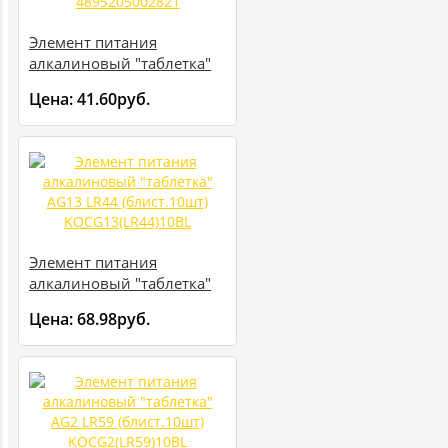
Элемент питания
алкалиновый "таблетка"
AG13 LR 44 BL-10
Цена:
41.60руб.
(уп.10шт) 4895205002821
Элемент питания
алкалиновый "таблетка"
AG13 LR44 (блист.10шт)
Цена:
68.98руб.
KOCG13(LR44)10BL