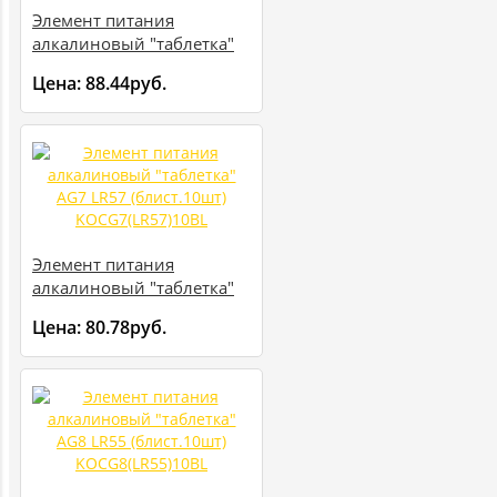
Элемент питания
алкалиновый "таблетка"
AG6 LR69 (блист.10шт)
Цена:
88.44руб.
KOCG6(LR69)10BL
Элемент питания
алкалиновый "таблетка"
AG7 LR57 (блист.10шт)
Цена:
80.78руб.
KOCG7(LR57)10BL