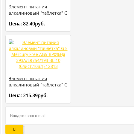
Элемент питания
алкалиновый "таблетка" G
3 Mercury Free AG3-
Цена:
82.40руб.
BP0%Hg 392A/LR41/192
BL-10 (блист.10шт) 12811
Элемент питания
алкалиновый "таблетка" G
5 Mercury Free AG5-
Цена:
215.39руб.
BP0%Hg 393A/LR754/193
BL-10 (блист.10шт) 12813