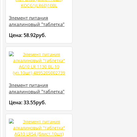
Элемент питания
алкалиновый "таблетка"
AG1 LR60 (блист.10шт)
Цена:
58.92руб.
KOCG1(LR60)10BL
Элемент питания
алкалиновый "таблетка"
AG10 LR 1130 BL-10
Цена:
33.55руб.
(уп.10шт) 4895205002739