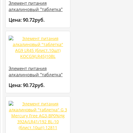
Элемент питания
алкалиновый "таблетка"
AG8 LR55 (блист.10шт)
Цена:
90.72руб.
KOCG8(LR55)10BL
Элемент питания
алкалиновый "таблетка"
AG9 LR45 (блист.10шт)
Цена:
90.72руб.
KOCG9(LR45)10BL