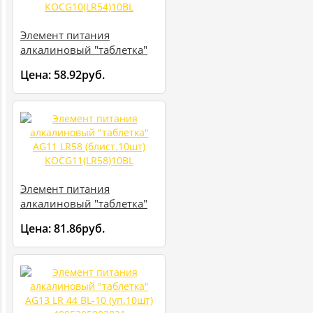
Элемент питания
алкалиновый "таблетка"
AG10 LR54 (блист.10шт)
Цена:
58.92руб.
KOCG10(LR54)10BL
Элемент питания
алкалиновый "таблетка"
AG11 LR58 (блист.10шт)
Цена:
81.86руб.
KOCG11(LR58)10BL