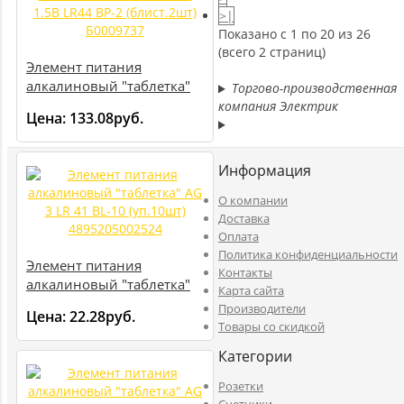
>|
Показано с 1 по 20 из 26
(всего 2 страниц)
Элемент питания
алкалиновый "таблетка"
Торгово-производственная
1.5В LR44 BP-2 (блист.2шт)
компания Электрик
Цена:
133.08руб.
Б0009737
Информация
O компании
Доставка
Оплата
Политика конфиденциальности
Элемент питания
Контакты
алкалиновый "таблетка"
Карта сайта
AG 3 LR 41 BL-10 (уп.10шт)
Производители
Цена:
22.28руб.
4895205002524
Товары со скидкой
Категории
Розетки