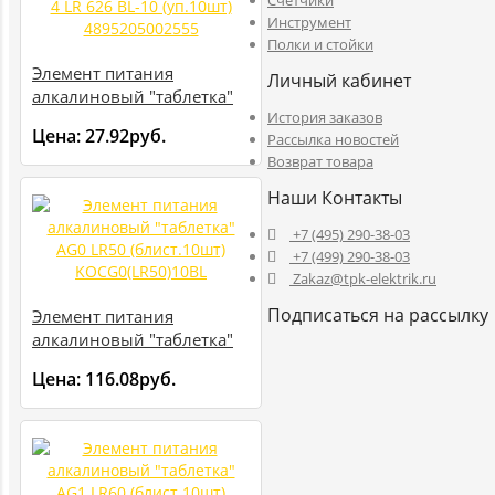
Счетчики
Инструмент
Полки и стойки
Элемент питания
Личный кабинет
алкалиновый "таблетка"
История заказов
AG 4 LR 626 BL-10
Цена:
27.92руб.
Рассылка новостей
(уп.10шт) 4895205002555
Возврат товара
Наши Контакты
+7 (495) 290-38-03
+7 (499) 290-38-03
Zakaz@tpk-elektrik.ru
Подписаться на рассылку
Элемент питания
алкалиновый "таблетка"
AG0 LR50 (блист.10шт)
Цена:
116.08руб.
KOCG0(LR50)10BL