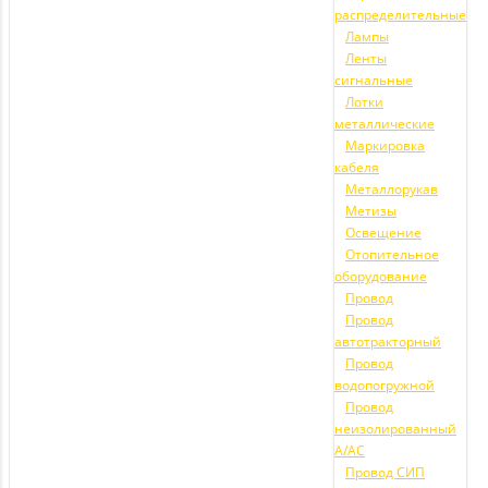
распределительные
Лампы
Ленты
сигнальные
Лотки
металлические
Маркировка
кабеля
Металлорукав
Метизы
Освещение
Отопительное
оборудование
Провод
Провод
автотракторный
Провод
водопогружной
Провод
неизолированный
А/АС
Провод СИП