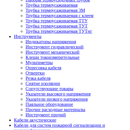
Трубка термоусаживаемая
Трубка термоусаживаемая 3М
Трубка термоусаживаемая с клеем
Трубка термоусаживаемая ТТУ
Трубка термоусаживаемая ТУТ
Трубка термоусаживаемая ТУТнг
Инструменты
Индикаторы напряжения
Инструмент гидравлический
Инструмент механический
Клещи токоизмерительные
Мультиметры
Опресовка кабеля
Отвертки
Резка кабеля
Снятие изоляции
Сопутствующие товары
Указатели высокого напряжения
Указатели низкого напряжения
Паяльное оборудование
Прочие расходные материалы
Инструмент прочий
Кабели акустические
Кабели для систем пожарной сигнализации и