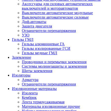
Аксессуары для силовых автоматических
выключателей и моторавтоматов
Выключатели автоматические модульные
Выключатели автоматические силовые
Диф.автоматы
Защита двигателя
Ограничители перенапряжения
УЗО
Гильзы ГМЛ
Гильзы алюминиевые ГА
Гильзы изолированные ГСИ
Гильзы медные ГМЛ
Заземление
Проводники и перемычки заземления
Системы молниезащиты и заземления
Щиты заземления
Изоляторы
Арматура
Ограничители перенапряжения
Изоляционные материалы
Изолента
Кембрик
Лента термоусаживаемая
Материалы изоляционные прочие
Наборы термоусадочных трубок