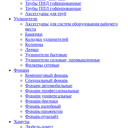
Трубы ПНД гофрированные
Трубы ППЛ гофрированные
Аксессуары для труб
Удлинители
Аксессуары для систем оборудования рабочего
места
Башенки
Колодки удлинителей
Колонны
Лючки
Удлинители бытовые
Удлинители силовые, промышленные
Фильтры сетевые
Фонари
Кемпинговый фонарь
Специальный фонарь
Фонари автомобильные
Фонари профессиональные
Фонари универсальные
Фонари-брелоки
Фонарь налобный
Фонарь-прожектор
Фонарь-пушлайт
Хомуты
Дюбель-хомут