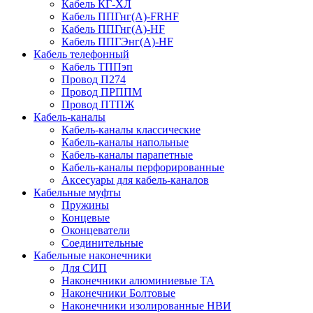
Кабель КГ-ХЛ
Кабель ППГнг(А)-FRHF
Кабель ППГнг(А)-HF
Кабель ППГЭнг(А)-HF
Кабель телефонный
Кабель ТППэп
Провод П274
Провод ПРППМ
Провод ПТПЖ
Кабель-каналы
Кабель-каналы классические
Кабель-каналы напольные
Кабель-каналы парапетные
Кабель-каналы перфорированные
Аксесуары для кабель-каналов
Кабельные муфты
Пружины
Концевые
Оконцеватели
Соединительные
Кабельные наконечники
Для СИП
Наконечники алюминиевые ТА
Наконечники Болтовые
Наконечники изолированные НВИ