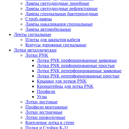
Лампы светодиодные линейные
Лампы светодиодные рефлекторные
Лампы специальные бактерицидные
Строб-лампы
Лампы накаливания специальные
Лампы автомобильные
Ленты сигнальные
Плиты для закрытия кабеля
Конусы дорожные сигнальные
Лотки металлические
Лотки PNK
Лотки PNK перфорированные замковые
Лотки PNK перфорированные простые
Лотки PNK неперфорированные замковые
Лотки PNK неперфорированные простые
Крышки для лотков PNK
Кронштейны для лотка PNK
Профили
Углы
Лотки листовые
Профили монтажные
Лотки лестничные
Лотки проволочные
Крепление лотка к стене
Полки и Стойки К-11