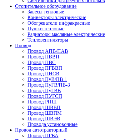
Светильники для реечных потолков
Отопительное оборудование
Завесы тепловые
Конвекторы электрические
Обогреватели инфракрасные
Пушки тепловые
Радиаторы масляные электрические
Тепловентиляторы
Провод
Провод АПВ/ПАВ
Провод ПВВП
Провод ПВС
Провод ПГВВП
Провод ПНСВ
Провод ПуВ/ПВ-1
Провод ПуГВ/ПВ-3
Провод ПуГВВ
Провод ПУГСП
Провод РПШ
Провод ШВВП
Провод ШВПМ
Провод ШВЭВ
Провода установочные
Провод автотракторный
Провод ПГВА