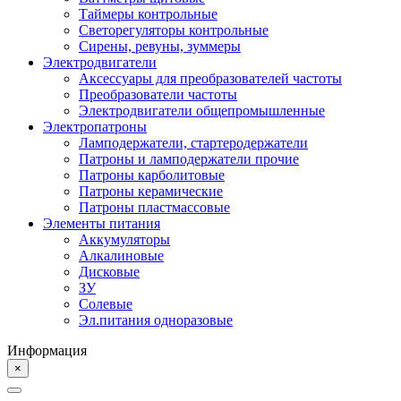
Таймеры контрольные
Светорегуляторы контрольные
Сирены, ревуны, зуммеры
Электродвигатели
Аксессуары для преобразователей частоты
Преобразователи частоты
Электродвигатели общепромышленные
Электропатроны
Ламподержатели, стартеродержатели
Патроны и ламподержатели прочие
Патроны карболитовые
Патроны керамические
Патроны пластмассовые
Элементы питания
Аккумуляторы
Алкалиновые
Дисковые
ЗУ
Солевые
Эл.питания одноразовые
Информация
×