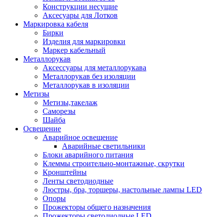
Конструкции несущие
Аксесуары для Лотков
Маркировка кабеля
Бирки
Изделия для маркировки
Маркер кабельный
Металлорукав
Аксессуары для металлорукава
Металлорукав без изоляции
Металлорукав в изоляции
Метизы
Метизы,такелаж
Саморезы
Шайба
Освещение
Аварийное освещение
Аварийные светильники
Блоки аварийного питания
Клеммы строительно-монтажные, скрутки
Кронштейны
Ленты светодиодные
Люстры, бра, торшеры, настольные лампы LED
Опоры
Прожекторы общего назначения
Прожекторы светодиодные LED