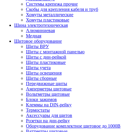
Системы крепежа прочие
Скобы для крепления кабеля и труб
Хомуты металлические
Хомуты пластиковые
Шина электротехническая
Алюминиевая
Медная
Щитовое оборудование
Щиты ВРУ
Щиты с монтажной панелью
Щиты с дин-рейкой
Щиты пластиковые
Щиты учета
Щиты освещения
Щиты сборные
Передвижные щиты
Амперметры щитовые
Вольтметры щитовые
Блоки зажимов
Клеммы на DIN-рейку
Термостаты
Аксессуары для щитов
Розетки на дин-рейку
Оборудование комплектное щитовое до 1000В
Ваттметры щитовые