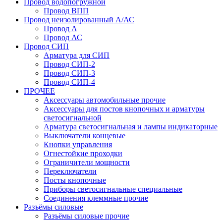
Провод водопогружной
Провод ВПП
Провод неизолированный А/АС
Провод А
Провод АС
Провод СИП
Арматура для СИП
Провод СИП-2
Провод СИП-3
Провод СИП-4
ПРОЧЕЕ
Аксессуары автомобильные прочие
Аксессуары для постов кнопочных и арматуры
светосигнальной
Арматура светосигнальная и лампы индикаторные
Выключатели концевые
Кнопки управления
Огнестойкие проходки
Ограничители мощности
Переключатели
Посты кнопочные
Приборы светосигнальные специальные
Соединения клеммные прочие
Разъёмы силовые
Разъёмы силовые прочие