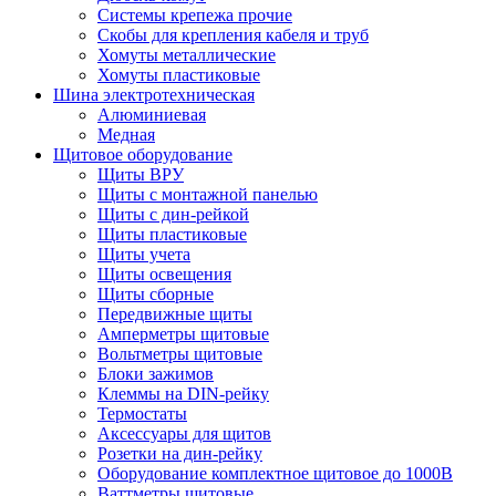
Системы крепежа прочие
Скобы для крепления кабеля и труб
Хомуты металлические
Хомуты пластиковые
Шина электротехническая
Алюминиевая
Медная
Щитовое оборудование
Щиты ВРУ
Щиты с монтажной панелью
Щиты с дин-рейкой
Щиты пластиковые
Щиты учета
Щиты освещения
Щиты сборные
Передвижные щиты
Амперметры щитовые
Вольтметры щитовые
Блоки зажимов
Клеммы на DIN-рейку
Термостаты
Аксессуары для щитов
Розетки на дин-рейку
Оборудование комплектное щитовое до 1000В
Ваттметры щитовые