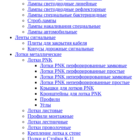
Лампы светодиодные линейные
Лампы светодиодные рефлекторные
Лампы специальные бактерицидные
Строб-лампы
Лампы накаливания специальные
Лампы автомобильные
Ленты сигнальные
Плиты для закрытия кабеля
Конусы дорожные сигнальные
Лотки металлические
Лотки PNK
Лотки PNK перфорированные замковые
Лотки PNK перфорированные простые
Лотки PNK неперфорированные замковые
Лотки PNK неперфорированные простые
Крышки для лотков PNK
Кронштейны для лотка PNK
Профили
Углы
Лотки листовые
Профили монтажные
Лотки лестничные
Лотки проволочные
Крепление лотка к стене
Полки и Стойки К-11