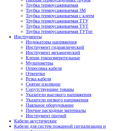
Трубка термоусаживаемая
Трубка термоусаживаемая 3М
Трубка термоусаживаемая с клеем
Трубка термоусаживаемая ТТУ
Трубка термоусаживаемая ТУТ
Трубка термоусаживаемая ТУТнг
Инструменты
Индикаторы напряжения
Инструмент гидравлический
Инструмент механический
Клещи токоизмерительные
Мультиметры
Опресовка кабеля
Отвертки
Резка кабеля
Снятие изоляции
Сопутствующие товары
Указатели высокого напряжения
Указатели низкого напряжения
Паяльное оборудование
Прочие расходные материалы
Инструмент прочий
Кабели акустические
Кабели для систем пожарной сигнализации и