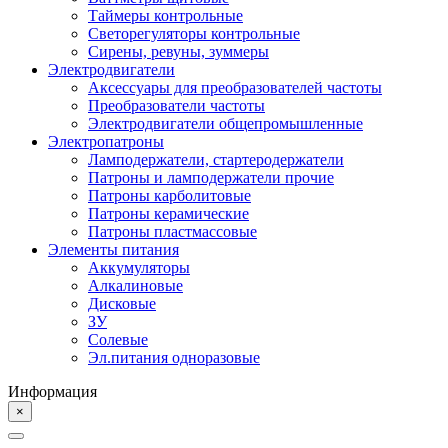
Таймеры контрольные
Светорегуляторы контрольные
Сирены, ревуны, зуммеры
Электродвигатели
Аксессуары для преобразователей частоты
Преобразователи частоты
Электродвигатели общепромышленные
Электропатроны
Ламподержатели, стартеродержатели
Патроны и ламподержатели прочие
Патроны карболитовые
Патроны керамические
Патроны пластмассовые
Элементы питания
Аккумуляторы
Алкалиновые
Дисковые
ЗУ
Солевые
Эл.питания одноразовые
Информация
×