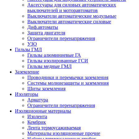
Аксессуары для силовых автоматических
выключателей и моторавтоматов
Выключатели автоматические модульные
Выключатели автоматические силовые
Диф.автоматы
Защита двигателя
Ограничители перенапряжения
УЗО
Гильзы ГМЛ
Гильзы алюминиевые ГА
Гильзы изолированные ГСИ
Гильзы медные ГМЛ
Заземление
Проводники и перемычки заземления
Системы молниезащиты и заземления
Щиты заземления
Изоляторы
Арматура
Ограничители перенапряжения
Изоляционные материалы
Изолента
Кембрик
Лента термоусаживаемая
Материалы изоляционные прочие
Наборы термоусадочных трубок