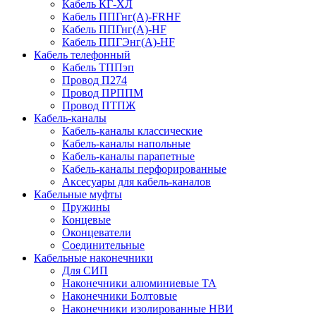
Кабель КГ-ХЛ
Кабель ППГнг(А)-FRHF
Кабель ППГнг(А)-HF
Кабель ППГЭнг(А)-HF
Кабель телефонный
Кабель ТППэп
Провод П274
Провод ПРППМ
Провод ПТПЖ
Кабель-каналы
Кабель-каналы классические
Кабель-каналы напольные
Кабель-каналы парапетные
Кабель-каналы перфорированные
Аксесуары для кабель-каналов
Кабельные муфты
Пружины
Концевые
Оконцеватели
Соединительные
Кабельные наконечники
Для СИП
Наконечники алюминиевые ТА
Наконечники Болтовые
Наконечники изолированные НВИ