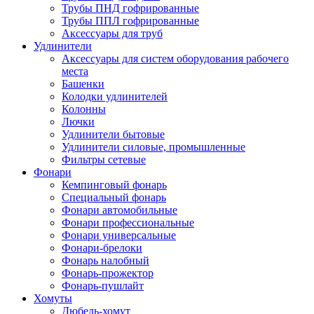
Трубы ПНД гофрированные
Трубы ППЛ гофрированные
Аксессуары для труб
Удлинители
Аксессуары для систем оборудования рабочего
места
Башенки
Колодки удлинителей
Колонны
Лючки
Удлинители бытовые
Удлинители силовые, промышленные
Фильтры сетевые
Фонари
Кемпинговый фонарь
Специальный фонарь
Фонари автомобильные
Фонари профессиональные
Фонари универсальные
Фонари-брелоки
Фонарь налобный
Фонарь-прожектор
Фонарь-пушлайт
Хомуты
Дюбель-хомут