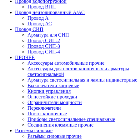
Провод водопогружной
Провод ВПП
Провод неизолированный А/АС
Провод А
Провод АС
Провод СИП
Арматура для СИП
Провод СИП-2
Провод СИП-3
Провод СИП-4
ПРОЧЕЕ
Аксессуары автомобильные прочие
Аксессуары для постов кнопочных и арматуры
светосигнальной
Арматура светосигнальная и лампы индикаторные
Выключатели концевые
Кнопки управления
Огнестойкие проходки
Ограничители мощности
Переключатели
Посты кнопочные
Приборы светосигнальные специальные
Соединения клеммные прочие
Разъёмы силовые
Разъёмы силовые прочие