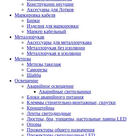
Конструкции несущие
Аксесуары для Лотков
Маркировка кабеля
Бирки
Изделия для маркировки
Маркер кабельный
Металлорукав
Аксессуары для металлорукава
Металлорукав без изоляции
Металлорукав в изоляции
Метизы
Метизы,такелаж
Саморезы
Шайба
Освещение
Аварийное освещение
Аварийные светильники
Блоки аварийного питания
Клеммы строительно-монтажные, скрутки
Кронштейны
Ленты светодиодные
Люстры, бра, торшеры, настольные лампы LED
Опоры
Прожекторы общего назначения
Прожекторы светодиодные LED