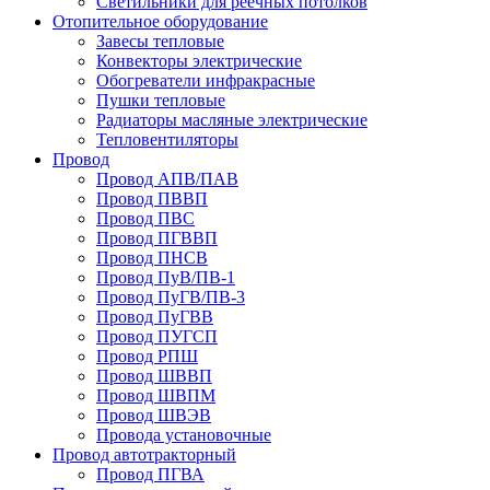
Светильники для реечных потолков
Отопительное оборудование
Завесы тепловые
Конвекторы электрические
Обогреватели инфракрасные
Пушки тепловые
Радиаторы масляные электрические
Тепловентиляторы
Провод
Провод АПВ/ПАВ
Провод ПВВП
Провод ПВС
Провод ПГВВП
Провод ПНСВ
Провод ПуВ/ПВ-1
Провод ПуГВ/ПВ-3
Провод ПуГВВ
Провод ПУГСП
Провод РПШ
Провод ШВВП
Провод ШВПМ
Провод ШВЭВ
Провода установочные
Провод автотракторный
Провод ПГВА