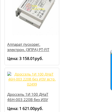
Аппарат пускорег.
электрон. (ЭПРА) PT-FIT
35/220-240 S VS20
Цена:
3 158.01руб.
4008321386625
Дроссель 1И 100 ДНаТ
46Н-003 220В без ИЗУ
встр. 02499
Цена:
1 621.00руб.